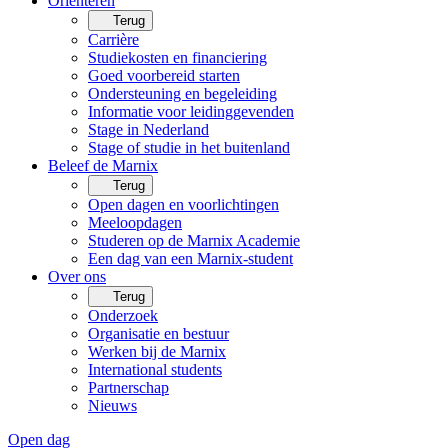
Oriënteren
Terug
Carrière
Studiekosten en financiering
Goed voorbereid starten
Ondersteuning en begeleiding
Informatie voor leidinggevenden
Stage in Nederland
Stage of studie in het buitenland
Beleef de Marnix
Terug
Open dagen en voorlichtingen
Meeloopdagen
Studeren op de Marnix Academie
Een dag van een Marnix-student
Over ons
Terug
Onderzoek
Organisatie en bestuur
Werken bij de Marnix
International students
Partnerschap
Nieuws
Open dag