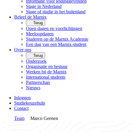
Informatie voor leidinggevenden
Stage in Nederland
Stage of studie in het buitenland
Beleef de Marnix
Terug
Open dagen en voorlichtingen
Meeloopdagen
Studeren op de Marnix Academie
Een dag van een Marnix-student
Over ons
Terug
Onderzoek
Organisatie en bestuur
Werken bij de Marnix
International students
Partnerschap
Nieuws
Inloggen
Studiekeuzehulp
Contact
Team
Marco Geenen