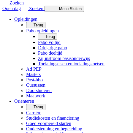
Zoeken
Open dag
Zoeken
Menu
Sluiten
Opleidingen
Terug
Pabo opleidingen
Terug
Pabo voltijd
Driejarige pabo
Pabo deeltijd
Zij-instroom basisonderwijs
Toelatingseisen en toelatingstoetsen
Ad PEP
Masters
Post-hbo
Cursussen
Doorstuderen
Maatwerk
Oriënteren
Terug
Carrière
Studiekosten en financiering
Goed voorbereid starten
Ondersteuning en begeleiding