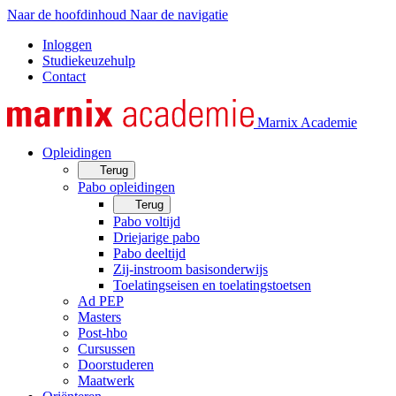
Naar de hoofdinhoud
Naar de navigatie
Inloggen
Studiekeuzehulp
Contact
Marnix Academie
Opleidingen
Terug
Pabo opleidingen
Terug
Pabo voltijd
Driejarige pabo
Pabo deeltijd
Zij-instroom basisonderwijs
Toelatingseisen en toelatingstoetsen
Ad PEP
Masters
Post-hbo
Cursussen
Doorstuderen
Maatwerk