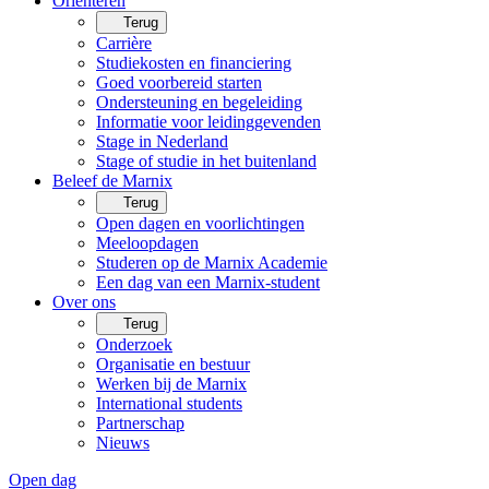
Oriënteren
Terug
Carrière
Studiekosten en financiering
Goed voorbereid starten
Ondersteuning en begeleiding
Informatie voor leidinggevenden
Stage in Nederland
Stage of studie in het buitenland
Beleef de Marnix
Terug
Open dagen en voorlichtingen
Meeloopdagen
Studeren op de Marnix Academie
Een dag van een Marnix-student
Over ons
Terug
Onderzoek
Organisatie en bestuur
Werken bij de Marnix
International students
Partnerschap
Nieuws
Open dag