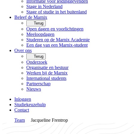
Informatie voor leidinggevenden
Stage in Nederland
Stage of studie in het buitenland
Beleef de Marnix
Terug
Open dagen en voorlichtingen
Meeloopdagen
Studeren op de Marnix Academie
Een dag van een Marnix-student
Over ons
Terug
Onderzoek
Organisatie en bestuur
Werken bij de Marnix
International students
Partnerschap
Nieuws
Inloggen
Studiekeuzehulp
Contact
Team
Jacqueline Frentrop