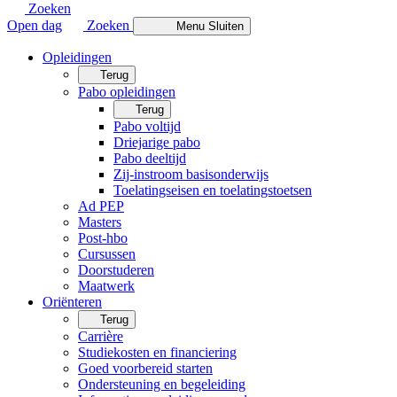
Zoeken
Open dag
Zoeken
Menu
Sluiten
Opleidingen
Terug
Pabo opleidingen
Terug
Pabo voltijd
Driejarige pabo
Pabo deeltijd
Zij-instroom basisonderwijs
Toelatingseisen en toelatingstoetsen
Ad PEP
Masters
Post-hbo
Cursussen
Doorstuderen
Maatwerk
Oriënteren
Terug
Carrière
Studiekosten en financiering
Goed voorbereid starten
Ondersteuning en begeleiding