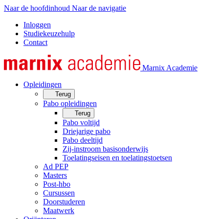
Naar de hoofdinhoud
Naar de navigatie
Inloggen
Studiekeuzehulp
Contact
Marnix Academie
Opleidingen
Terug
Pabo opleidingen
Terug
Pabo voltijd
Driejarige pabo
Pabo deeltijd
Zij-instroom basisonderwijs
Toelatingseisen en toelatingstoetsen
Ad PEP
Masters
Post-hbo
Cursussen
Doorstuderen
Maatwerk