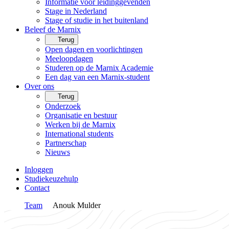
Informatie voor leidinggevenden
Stage in Nederland
Stage of studie in het buitenland
Beleef de Marnix
Terug
Open dagen en voorlichtingen
Meeloopdagen
Studeren op de Marnix Academie
Een dag van een Marnix-student
Over ons
Terug
Onderzoek
Organisatie en bestuur
Werken bij de Marnix
International students
Partnerschap
Nieuws
Inloggen
Studiekeuzehulp
Contact
Team
Anouk Mulder