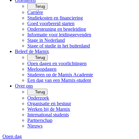
Oriënteren
Terug
Carrière
Studiekosten en financiering
Goed voorbereid starten
Ondersteuning en begeleiding
Informatie voor leidinggevenden
Stage in Nederland
Stage of studie in het buitenland
Beleef de Marnix
Terug
Open dagen en voorlichtingen
Meeloopdagen
Studeren op de Marnix Academie
Een dag van een Marnix-student
Over ons
Terug
Onderzoek
Organisatie en bestuur
Werken bij de Marnix
International students
Partnerschap
Nieuws
Open dag