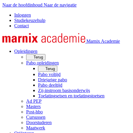
Naar de hoofdinhoud
Naar de navigatie
Inloggen
Studiekeuzehulp
Contact
Marnix Academie
Opleidingen
Terug
Pabo opleidingen
Terug
Pabo voltijd
Driejarige pabo
Pabo deeltijd
Zij-instroom basisonderwijs
Toelatingseisen en toelatingstoetsen
Ad PEP
Masters
Post-hbo
Cursussen
Doorstuderen
Maatwerk