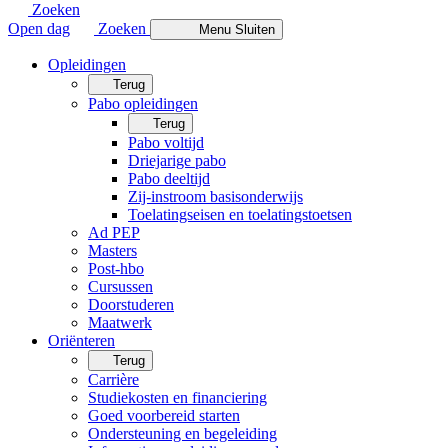
Zoeken
Open dag
Zoeken
Menu
Sluiten
Opleidingen
Terug
Pabo opleidingen
Terug
Pabo voltijd
Driejarige pabo
Pabo deeltijd
Zij-instroom basisonderwijs
Toelatingseisen en toelatingstoetsen
Ad PEP
Masters
Post-hbo
Cursussen
Doorstuderen
Maatwerk
Oriënteren
Terug
Carrière
Studiekosten en financiering
Goed voorbereid starten
Ondersteuning en begeleiding