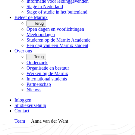
Informatie voor leidinggevenden
Stage in Nederland
Stage of studie in het buitenland
Beleef de Marnix
Terug
Open dagen en voorlichtingen
Meeloopdagen
Studeren op de Marnix Academie
Een dag van een Marnix-student
Over ons
Terug
Onderzoek
Organisatie en bestuur
Werken bij de Marnix
International students
Partnerschap
Nieuws
Inloggen
Studiekeuzehulp
Contact
Team
Anna van der Want