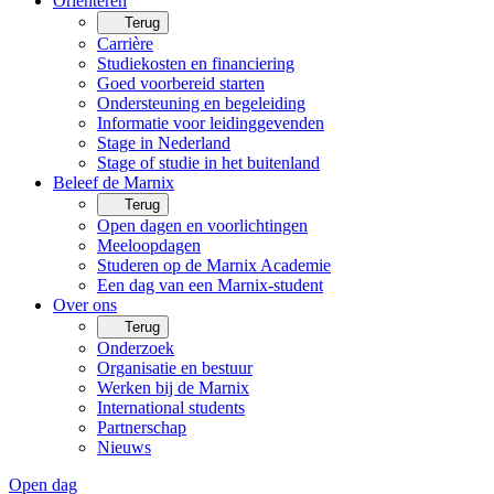
Oriënteren
Terug
Carrière
Studiekosten en financiering
Goed voorbereid starten
Ondersteuning en begeleiding
Informatie voor leidinggevenden
Stage in Nederland
Stage of studie in het buitenland
Beleef de Marnix
Terug
Open dagen en voorlichtingen
Meeloopdagen
Studeren op de Marnix Academie
Een dag van een Marnix-student
Over ons
Terug
Onderzoek
Organisatie en bestuur
Werken bij de Marnix
International students
Partnerschap
Nieuws
Open dag