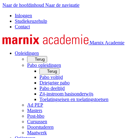
Naar de hoofdinhoud
Naar de navigatie
Inloggen
Studiekeuzehulp
Contact
Marnix Academie
Opleidingen
Terug
Pabo opleidingen
Terug
Pabo voltijd
Driejarige pabo
Pabo deeltijd
Zij-instroom basisonderwijs
Toelatingseisen en toelatingstoetsen
Ad PEP
Masters
Post-hbo
Cursussen
Doorstuderen
Maatwerk