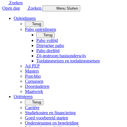
Zoeken
Open dag
Zoeken
Menu
Sluiten
Opleidingen
Terug
Pabo opleidingen
Terug
Pabo voltijd
Driejarige pabo
Pabo deeltijd
Zij-instroom basisonderwijs
Toelatingseisen en toelatingstoetsen
Ad PEP
Masters
Post-hbo
Cursussen
Doorstuderen
Maatwerk
Oriënteren
Terug
Carrière
Studiekosten en financiering
Goed voorbereid starten
Ondersteuning en begeleiding