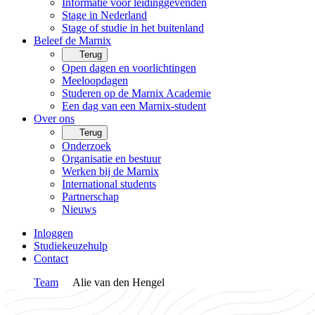
Informatie voor leidinggevenden
Stage in Nederland
Stage of studie in het buitenland
Beleef de Marnix
Terug
Open dagen en voorlichtingen
Meeloopdagen
Studeren op de Marnix Academie
Een dag van een Marnix-student
Over ons
Terug
Onderzoek
Organisatie en bestuur
Werken bij de Marnix
International students
Partnerschap
Nieuws
Inloggen
Studiekeuzehulp
Contact
Team
Alie van den Hengel