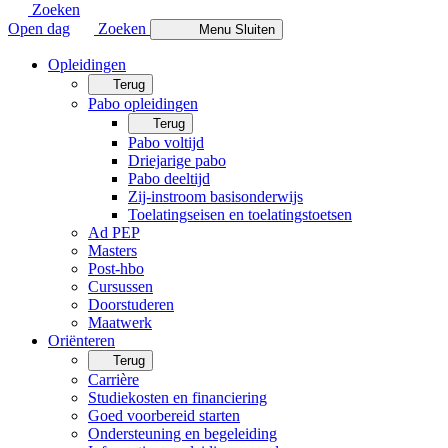
Zoeken
Open dag
Zoeken
Menu
Sluiten
Opleidingen
Terug
Pabo opleidingen
Terug
Pabo voltijd
Driejarige pabo
Pabo deeltijd
Zij-instroom basisonderwijs
Toelatingseisen en toelatingstoetsen
Ad PEP
Masters
Post-hbo
Cursussen
Doorstuderen
Maatwerk
Oriënteren
Terug
Carrière
Studiekosten en financiering
Goed voorbereid starten
Ondersteuning en begeleiding