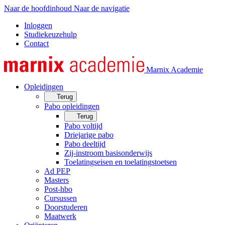
Naar de hoofdinhoud
Naar de navigatie
Inloggen
Studiekeuzehulp
Contact
Marnix Academie
Opleidingen
Terug
Pabo opleidingen
Terug
Pabo voltijd
Driejarige pabo
Pabo deeltijd
Zij-instroom basisonderwijs
Toelatingseisen en toelatingstoetsen
Ad PEP
Masters
Post-hbo
Cursussen
Doorstuderen
Maatwerk