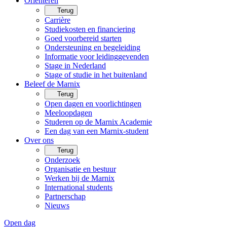
Oriënteren
Terug
Carrière
Studiekosten en financiering
Goed voorbereid starten
Ondersteuning en begeleiding
Informatie voor leidinggevenden
Stage in Nederland
Stage of studie in het buitenland
Beleef de Marnix
Terug
Open dagen en voorlichtingen
Meeloopdagen
Studeren op de Marnix Academie
Een dag van een Marnix-student
Over ons
Terug
Onderzoek
Organisatie en bestuur
Werken bij de Marnix
International students
Partnerschap
Nieuws
Open dag