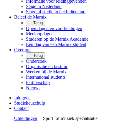
Informatie voor leidinggevenden
Stage in Nederland
Stage of studie in het buitenland
Beleef de Marnix
Terug
Open dagen en voorlichtingen
Meeloopdagen
Studeren op de Marnix Academie
Een dag van een Marnix-student
Over ons
Terug
Onderzoek
Organisatie en bestuur
Werken bij de Marnix
International students
Partnerschap
Nieuws
Inloggen
Studiekeuzehulp
Contact
Opleidingen
Sport- of muziek specialisatie