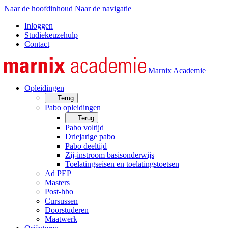
Naar de hoofdinhoud
Naar de navigatie
Inloggen
Studiekeuzehulp
Contact
Marnix Academie
Opleidingen
Terug
Pabo opleidingen
Terug
Pabo voltijd
Driejarige pabo
Pabo deeltijd
Zij-instroom basisonderwijs
Toelatingseisen en toelatingstoetsen
Ad PEP
Masters
Post-hbo
Cursussen
Doorstuderen
Maatwerk