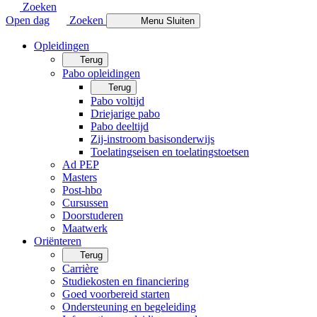
Zoeken
Open dag
Zoeken
Menu
Sluiten
Opleidingen
Terug
Pabo opleidingen
Terug
Pabo voltijd
Driejarige pabo
Pabo deeltijd
Zij-instroom basisonderwijs
Toelatingseisen en toelatingstoetsen
Ad PEP
Masters
Post-hbo
Cursussen
Doorstuderen
Maatwerk
Oriënteren
Terug
Carrière
Studiekosten en financiering
Goed voorbereid starten
Ondersteuning en begeleiding