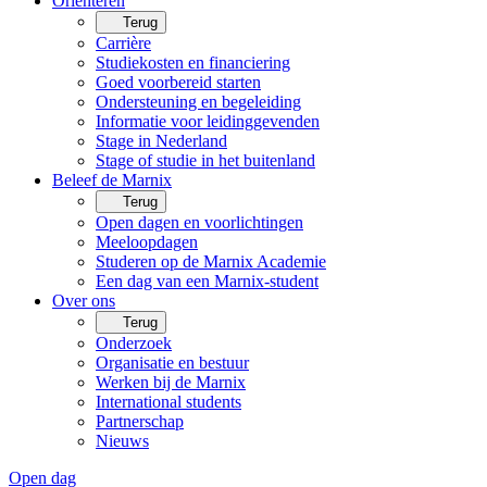
Oriënteren
Terug
Carrière
Studiekosten en financiering
Goed voorbereid starten
Ondersteuning en begeleiding
Informatie voor leidinggevenden
Stage in Nederland
Stage of studie in het buitenland
Beleef de Marnix
Terug
Open dagen en voorlichtingen
Meeloopdagen
Studeren op de Marnix Academie
Een dag van een Marnix-student
Over ons
Terug
Onderzoek
Organisatie en bestuur
Werken bij de Marnix
International students
Partnerschap
Nieuws
Open dag