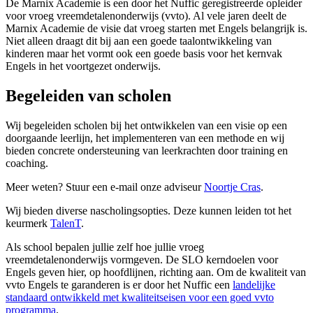
De Marnix Academie is een door het Nuffic geregistreerde opleider
voor vroeg vreemdetalenonderwijs (vvto). Al vele jaren deelt de
Marnix Academie de visie dat vroeg starten met Engels belangrijk is.
Niet alleen draagt dit bij aan een goede taalontwikkeling van
kinderen maar het vormt ook een goede basis voor het kernvak
Engels in het voortgezet onderwijs.
Begeleiden van scholen
Wij begeleiden scholen bij het ontwikkelen van een visie op een
doorgaande leerlijn, het implementeren van een methode en wij
bieden concrete ondersteuning van leerkrachten door training en
coaching.
Meer weten? Stuur een e-mail onze adviseur
Noortje Cras
.
Wij bieden diverse nascholingsopties. Deze kunnen leiden tot het
keurmerk
TalenT
.
Als school bepalen jullie zelf hoe jullie vroeg
vreemdetalenonderwijs vormgeven. De SLO kerndoelen voor
Engels geven hier, op hoofdlijnen, richting aan. Om de kwaliteit van
vvto Engels te garanderen is er door het Nuffic een
landelijke
standaard ontwikkeld met kwaliteitseisen voor een goed vvto
programma
.