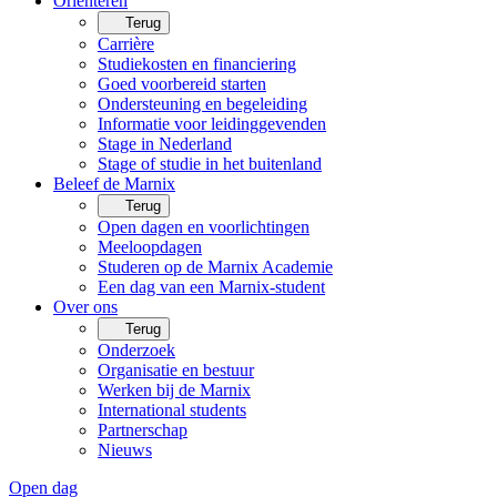
Oriënteren
Terug
Carrière
Studiekosten en financiering
Goed voorbereid starten
Ondersteuning en begeleiding
Informatie voor leidinggevenden
Stage in Nederland
Stage of studie in het buitenland
Beleef de Marnix
Terug
Open dagen en voorlichtingen
Meeloopdagen
Studeren op de Marnix Academie
Een dag van een Marnix-student
Over ons
Terug
Onderzoek
Organisatie en bestuur
Werken bij de Marnix
International students
Partnerschap
Nieuws
Open dag