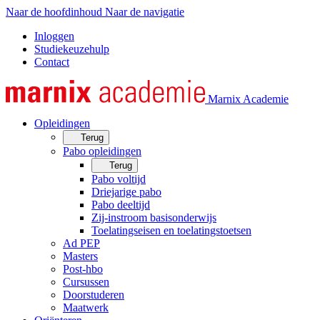
Naar de hoofdinhoud
Naar de navigatie
Inloggen
Studiekeuzehulp
Contact
Marnix Academie
Opleidingen
Terug
Pabo opleidingen
Terug
Pabo voltijd
Driejarige pabo
Pabo deeltijd
Zij-instroom basisonderwijs
Toelatingseisen en toelatingstoetsen
Ad PEP
Masters
Post-hbo
Cursussen
Doorstuderen
Maatwerk