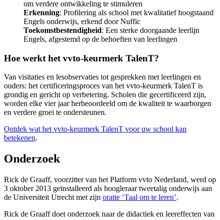
om verdere ontwikkeling te stimuleren
Erkenning
: Profilering als school met kwalitatief hoogstaand
Engels onderwijs, erkend door Nuffic
Toekomstbestendigheid
: Een sterke doorgaande leerlijn
Engels, afgestemd op de behoeften van leerlingen
Hoe werkt het vvto-keurmerk TalenT?
Van visitaties en lesobservaties tot gesprekken met leerlingen en
ouders: het certificeringsproces van het vvto-keurmerk TalenT is
grondig en gericht op verbetering. Scholen die gecertificeerd zijn,
worden elke vier jaar herbeoordeeld om de kwaliteit te waarborgen
en verdere groei te ondersteunen.
Ontdek wat het vvto-keurmerk TalenT voor uw school kan
betekenen
.
Onderzoek
Rick de Graaff, voorzitter van het Platform vvto Nederland, werd op
3 oktober 2013 geïnstalleerd als hoogleraar tweetalig onderwijs aan
de Universiteit Utrecht met zijn
oratie ‘Taal om te leren’
.
Rick de Graaff doet onderzoek naar de didactiek en leereffecten van