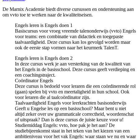
De Marnix Academie biedt diverse cursussen en ondersteuning aan
om vvto toe te werken naar de kwaliteitseisen.
Engels leren is Engels doen 1
Basiscursus voor vroeg vreemde talenonderwijs (vvto) Engels
voor teams: een combinatie van didactiek en toegepaste
taalvaardigheid. Deze cursus kan los gevolgd worden maar
ook de eerste stap vormen naar het keurmerk TalenT.
Engels leren is Engels doen 2
In deze cursus werk je aan versterking van de kwaliteit van
het Engels in de basisschool. Deze cursus geeft verdieping en
een coachingstraject.
Coördinator Engels
Deze cursus is bedoeld voor leraren die een coördinerende rol
(gaan) spelen bij vvto en meertaligheid in hun school. Ook
voor leraren die al taalcoördinator zijn.
Taalvaardigheid Engels voor leerkrachten basisonderwijs
Geeft u Engelse les op een basisschool? Maar bent u niet
altijd zeker over uw grammaticale correctheid, woordenschat
of uitspraak? Dan is deze cursus de juiste keuze voor u!
Studiemiddag Engels: vvto, hoe pak je het aan? De
studiebijeenkomst staat in het teken van het kiezen van een
ambitieniveau voor het vak Engels: waar staan we nu en waar