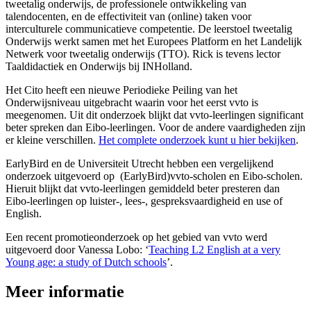
tweetalig onderwijs, de professionele ontwikkeling van
talendocenten, en de effectiviteit van (online) taken voor
interculturele communicatieve competentie. De leerstoel tweetalig
Onderwijs werkt samen met het Europees Platform en het Landelijk
Netwerk voor tweetalig onderwijs (TTO). Rick is tevens lector
Taaldidactiek en Onderwijs bij INHolland.
Het Cito heeft een nieuwe Periodieke Peiling van het
Onderwijsniveau uitgebracht waarin voor het eerst vvto is
meegenomen. Uit dit onderzoek blijkt dat vvto-leerlingen significant
beter spreken dan Eibo-leerlingen. Voor de andere vaardigheden zijn
er kleine verschillen.
Het complete onderzoek kunt u hier bekijken
.
EarlyBird en de Universiteit Utrecht hebben een vergelijkend
onderzoek uitgevoerd op (EarlyBird)vvto-scholen en Eibo-scholen.
Hieruit blijkt dat vvto-leerlingen gemiddeld beter presteren dan
Eibo-leerlingen op luister-, lees-, gespreksvaardigheid en use of
English.
Een recent promotieonderzoek op het gebied van vvto werd
uitgevoerd door Vanessa Lobo: ‘
Teaching L2 English at a very
Young age: a study of Dutch schools
’.
Meer informatie