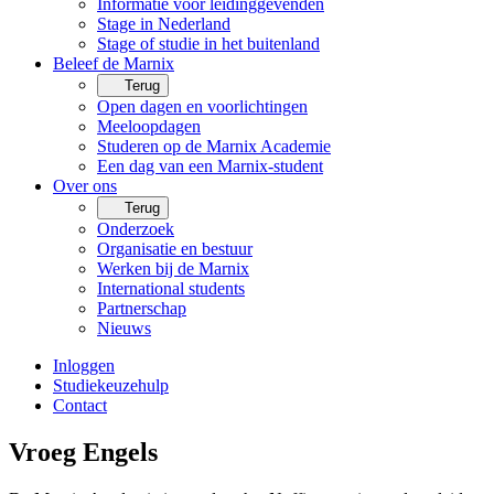
Informatie voor leidinggevenden
Stage in Nederland
Stage of studie in het buitenland
Beleef de Marnix
Terug
Open dagen en voorlichtingen
Meeloopdagen
Studeren op de Marnix Academie
Een dag van een Marnix-student
Over ons
Terug
Onderzoek
Organisatie en bestuur
Werken bij de Marnix
International students
Partnerschap
Nieuws
Inloggen
Studiekeuzehulp
Contact
Vroeg Engels