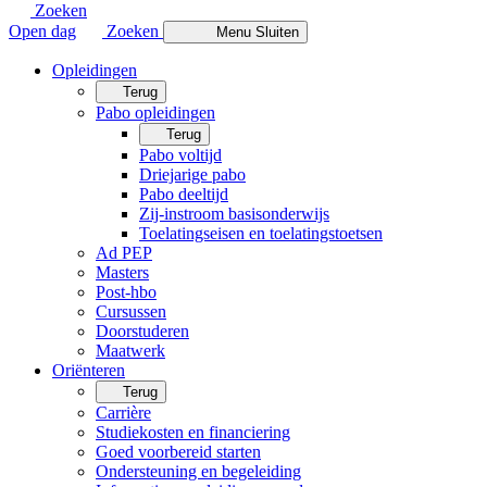
Zoeken
Open dag
Zoeken
Menu
Sluiten
Opleidingen
Terug
Pabo opleidingen
Terug
Pabo voltijd
Driejarige pabo
Pabo deeltijd
Zij-instroom basisonderwijs
Toelatingseisen en toelatingstoetsen
Ad PEP
Masters
Post-hbo
Cursussen
Doorstuderen
Maatwerk
Oriënteren
Terug
Carrière
Studiekosten en financiering
Goed voorbereid starten
Ondersteuning en begeleiding