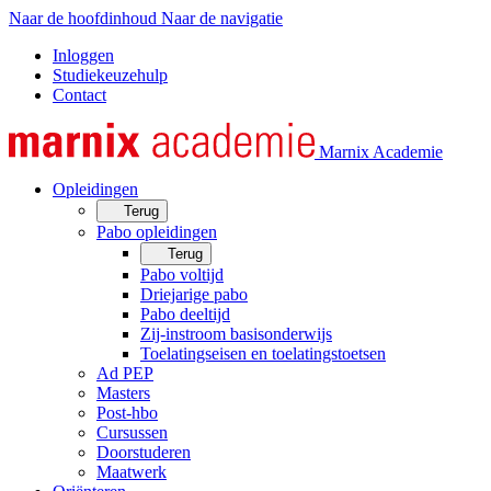
Naar de hoofdinhoud
Naar de navigatie
Inloggen
Studiekeuzehulp
Contact
Marnix Academie
Opleidingen
Terug
Pabo opleidingen
Terug
Pabo voltijd
Driejarige pabo
Pabo deeltijd
Zij-instroom basisonderwijs
Toelatingseisen en toelatingstoetsen
Ad PEP
Masters
Post-hbo
Cursussen
Doorstuderen
Maatwerk