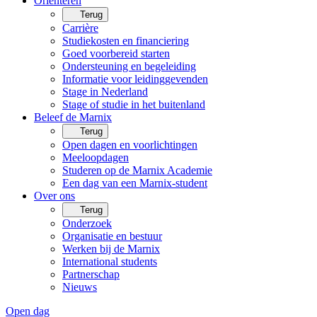
Oriënteren
Terug
Carrière
Studiekosten en financiering
Goed voorbereid starten
Ondersteuning en begeleiding
Informatie voor leidinggevenden
Stage in Nederland
Stage of studie in het buitenland
Beleef de Marnix
Terug
Open dagen en voorlichtingen
Meeloopdagen
Studeren op de Marnix Academie
Een dag van een Marnix-student
Over ons
Terug
Onderzoek
Organisatie en bestuur
Werken bij de Marnix
International students
Partnerschap
Nieuws
Open dag