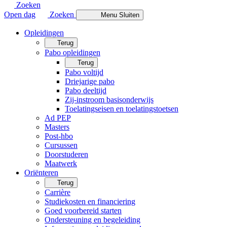
Zoeken
Open dag
Zoeken
Menu
Sluiten
Opleidingen
Terug
Pabo opleidingen
Terug
Pabo voltijd
Driejarige pabo
Pabo deeltijd
Zij-instroom basisonderwijs
Toelatingseisen en toelatingstoetsen
Ad PEP
Masters
Post-hbo
Cursussen
Doorstuderen
Maatwerk
Oriënteren
Terug
Carrière
Studiekosten en financiering
Goed voorbereid starten
Ondersteuning en begeleiding