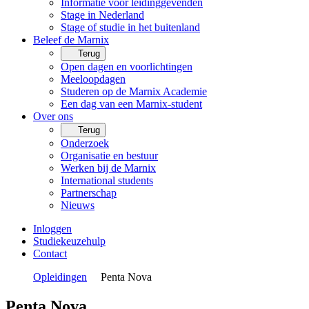
Informatie voor leidinggevenden
Stage in Nederland
Stage of studie in het buitenland
Beleef de Marnix
Terug
Open dagen en voorlichtingen
Meeloopdagen
Studeren op de Marnix Academie
Een dag van een Marnix-student
Over ons
Terug
Onderzoek
Organisatie en bestuur
Werken bij de Marnix
International students
Partnerschap
Nieuws
Inloggen
Studiekeuzehulp
Contact
Opleidingen
Penta Nova
Penta Nova