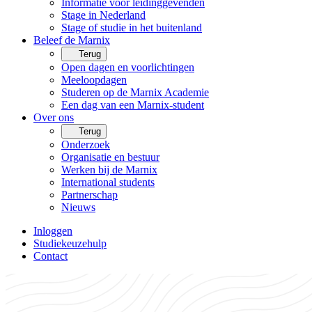
Informatie voor leidinggevenden
Stage in Nederland
Stage of studie in het buitenland
Beleef de Marnix
Terug
Open dagen en voorlichtingen
Meeloopdagen
Studeren op de Marnix Academie
Een dag van een Marnix-student
Over ons
Terug
Onderzoek
Organisatie en bestuur
Werken bij de Marnix
International students
Partnerschap
Nieuws
Inloggen
Studiekeuzehulp
Contact