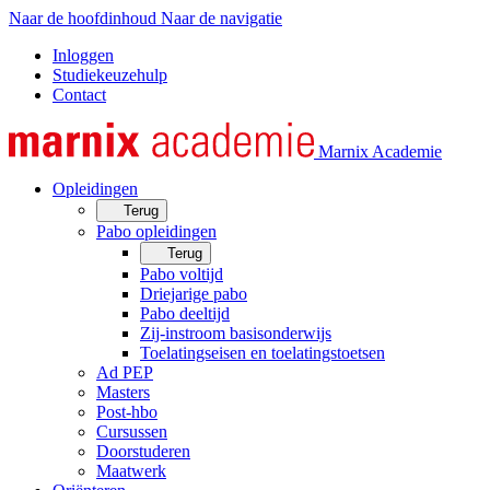
Naar de hoofdinhoud
Naar de navigatie
Inloggen
Studiekeuzehulp
Contact
Marnix Academie
Opleidingen
Terug
Pabo opleidingen
Terug
Pabo voltijd
Driejarige pabo
Pabo deeltijd
Zij-instroom basisonderwijs
Toelatingseisen en toelatingstoetsen
Ad PEP
Masters
Post-hbo
Cursussen
Doorstuderen
Maatwerk