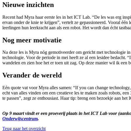
Nieuwe inzichten
Recent had Myra haar eerste les in het ICT Lab. “De les was erg insp
ervan onder de knie te krijgen”, vertelt ze gepassioneerd. Vooral één
leerlingen hun leerkracht aan als een robot. Het wordt dan écht tastba
Nog meer motivatie
Na deze les is Myra nóg gemotiveerder om gericht met technologie in d
technologie. Voor de periode in mei heeft ze al een lesidee bedacht.
wandelen en zien hoe het er toen uit zag. Op deze manier wil ik een b
Verander de wereld
Eén quote vat voor Myra alles samen: “If you can change technology, 
echt van alles vinden om een creatieve les te maken zoals robots, een 
te passen”, zegt ze enthousiast. Haar tip: breng een bezoekje aan het 
Op 9 maart vindt er een proeverij plaats in het ICT Lab voor (aan
Onderwijscentrum
.
Teug naar het overzicht