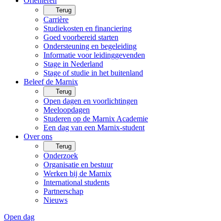
Oriënteren
Terug
Carrière
Studiekosten en financiering
Goed voorbereid starten
Ondersteuning en begeleiding
Informatie voor leidinggevenden
Stage in Nederland
Stage of studie in het buitenland
Beleef de Marnix
Terug
Open dagen en voorlichtingen
Meeloopdagen
Studeren op de Marnix Academie
Een dag van een Marnix-student
Over ons
Terug
Onderzoek
Organisatie en bestuur
Werken bij de Marnix
International students
Partnerschap
Nieuws
Open dag