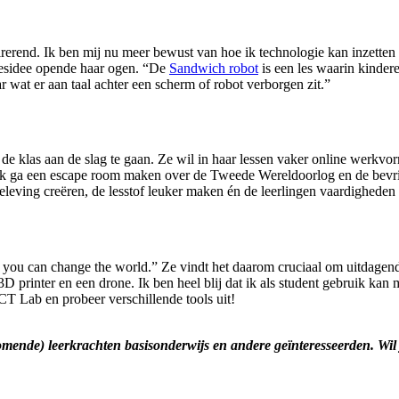
irerend. Ik ben mij nu meer bewust van hoe ik technologie kan inzetten
 lesidee opende haar ogen. “De
Sandwich robot
is een les waarin kinder
ar wat er aan taal achter een scherm of robot verborgen zit.”
e klas aan de slag te gaan. Ze wil in haar lessen vaker online werkvorm
 “Ik ga een escape room maken over de Tweede Wereldoorlog en de bevri
eleving creëren, de lesstof leuker maken én de leerlingen vaardigheden
you can change the world.” Ze vindt het daarom cruciaal om uitdagend 
3D printer en een drone. Ik ben heel blij dat ik als student gebruik kan
ICT Lab en probeer verschillende tools uit!
komende) leerkrachten basisonderwijs en andere geïnteresseerden. Wi