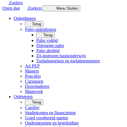
Zoeken
Open dag
Zoeken
Menu
Sluiten
Opleidingen
Terug
Pabo opleidingen
Terug
Pabo voltijd
Driejarige pabo
Pabo deeltijd
Zij-instroom basisonderwijs
Toelatingseisen en toelatingstoetsen
Ad PEP
Masters
Post-hbo
Cursussen
Doorstuderen
Maatwerk
Oriënteren
Terug
Carrière
Studiekosten en financiering
Goed voorbereid starten
Ondersteuning en begeleiding