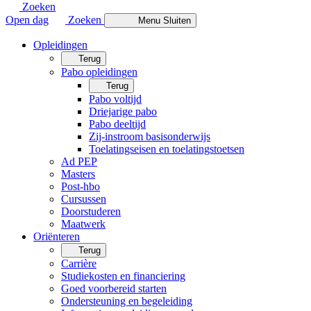
Zoeken
Open dag
Zoeken
Menu
Sluiten
Opleidingen
Terug
Pabo opleidingen
Terug
Pabo voltijd
Driejarige pabo
Pabo deeltijd
Zij-instroom basisonderwijs
Toelatingseisen en toelatingstoetsen
Ad PEP
Masters
Post-hbo
Cursussen
Doorstuderen
Maatwerk
Oriënteren
Terug
Carrière
Studiekosten en financiering
Goed voorbereid starten
Ondersteuning en begeleiding