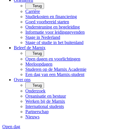
Oriënteren
Terug
Carrière
Studiekosten en financiering
Goed voorbereid starten
Ondersteuning en begeleiding
Informatie voor leidinggevenden
Stage in Nederland
Stage of studie in het buitenland
Beleef de Marnix
Terug
Open dagen en voorlichtingen
Meeloopdagen
Studeren op de Marnix Academie
Een dag van een Marnix-student
Over ons
Terug
Onderzoek
Organisatie en bestuur
Werken bij de Marnix
International students
Partnerschap
Nieuws
Open dag