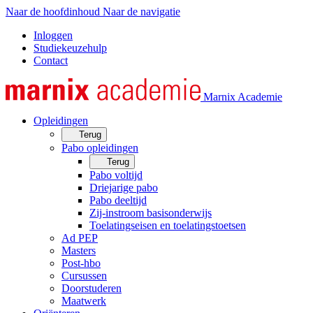
Naar de hoofdinhoud
Naar de navigatie
Inloggen
Studiekeuzehulp
Contact
Marnix Academie
Opleidingen
Terug
Pabo opleidingen
Terug
Pabo voltijd
Driejarige pabo
Pabo deeltijd
Zij-instroom basisonderwijs
Toelatingseisen en toelatingstoetsen
Ad PEP
Masters
Post-hbo
Cursussen
Doorstuderen
Maatwerk