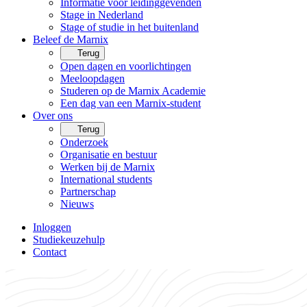
Informatie voor leidinggevenden
Stage in Nederland
Stage of studie in het buitenland
Beleef de Marnix
Terug
Open dagen en voorlichtingen
Meeloopdagen
Studeren op de Marnix Academie
Een dag van een Marnix-student
Over ons
Terug
Onderzoek
Organisatie en bestuur
Werken bij de Marnix
International students
Partnerschap
Nieuws
Inloggen
Studiekeuzehulp
Contact