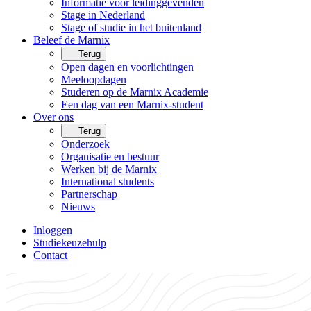
Informatie voor leidinggevenden
Stage in Nederland
Stage of studie in het buitenland
Beleef de Marnix
Terug
Open dagen en voorlichtingen
Meeloopdagen
Studeren op de Marnix Academie
Een dag van een Marnix-student
Over ons
Terug
Onderzoek
Organisatie en bestuur
Werken bij de Marnix
International students
Partnerschap
Nieuws
Inloggen
Studiekeuzehulp
Contact