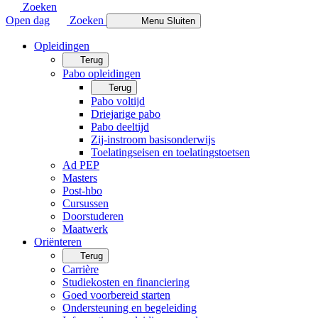
Zoeken
Open dag
Zoeken
Menu
Sluiten
Opleidingen
Terug
Pabo opleidingen
Terug
Pabo voltijd
Driejarige pabo
Pabo deeltijd
Zij-instroom basisonderwijs
Toelatingseisen en toelatingstoetsen
Ad PEP
Masters
Post-hbo
Cursussen
Doorstuderen
Maatwerk
Oriënteren
Terug
Carrière
Studiekosten en financiering
Goed voorbereid starten
Ondersteuning en begeleiding