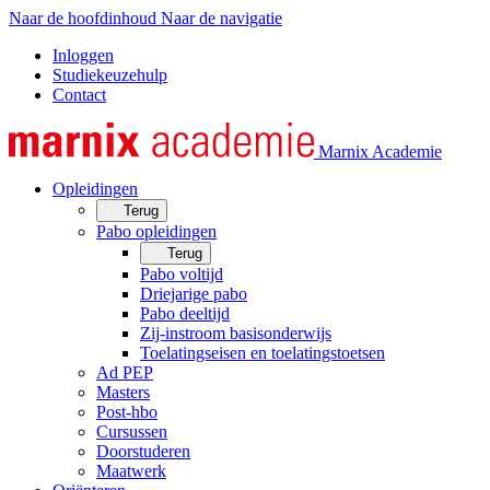
Naar de hoofdinhoud
Naar de navigatie
Inloggen
Studiekeuzehulp
Contact
Marnix Academie
Opleidingen
Terug
Pabo opleidingen
Terug
Pabo voltijd
Driejarige pabo
Pabo deeltijd
Zij-instroom basisonderwijs
Toelatingseisen en toelatingstoetsen
Ad PEP
Masters
Post-hbo
Cursussen
Doorstuderen
Maatwerk