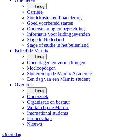
Oriënteren
Terug
Carrière
Studiekosten en financiering
Goed voorbereid starten
Ondersteuning en begeleiding
Informatie voor leidinggevenden
Stage in Nederland
Stage of studie in het buitenland
Beleef de Marnix
Terug
Open dagen en voorlichtingen
Meeloopdagen
Studeren op de Marnix Academie
Een dag van een Marnix-student
Over ons
Terug
Onderzoek
Organisatie en bestuur
Werken bij de Marnix
International students
Partnerschap
Nieuws
Open dag