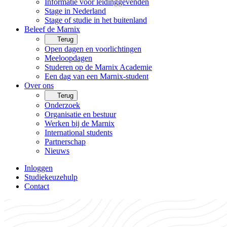
Informatie voor leidinggevenden
Stage in Nederland
Stage of studie in het buitenland
Beleef de Marnix
Terug
Open dagen en voorlichtingen
Meeloopdagen
Studeren op de Marnix Academie
Een dag van een Marnix-student
Over ons
Terug
Onderzoek
Organisatie en bestuur
Werken bij de Marnix
International students
Partnerschap
Nieuws
Inloggen
Studiekeuzehulp
Contact