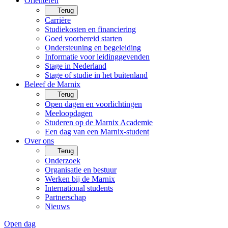
Oriënteren
Terug
Carrière
Studiekosten en financiering
Goed voorbereid starten
Ondersteuning en begeleiding
Informatie voor leidinggevenden
Stage in Nederland
Stage of studie in het buitenland
Beleef de Marnix
Terug
Open dagen en voorlichtingen
Meeloopdagen
Studeren op de Marnix Academie
Een dag van een Marnix-student
Over ons
Terug
Onderzoek
Organisatie en bestuur
Werken bij de Marnix
International students
Partnerschap
Nieuws
Open dag