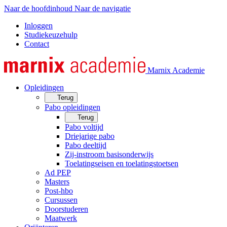
Naar de hoofdinhoud
Naar de navigatie
Inloggen
Studiekeuzehulp
Contact
Marnix Academie
Opleidingen
Terug
Pabo opleidingen
Terug
Pabo voltijd
Driejarige pabo
Pabo deeltijd
Zij-instroom basisonderwijs
Toelatingseisen en toelatingstoetsen
Ad PEP
Masters
Post-hbo
Cursussen
Doorstuderen
Maatwerk