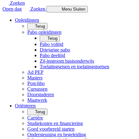
Zoeken
Open dag
Zoeken
Menu
Sluiten
Opleidingen
Terug
Pabo opleidingen
Terug
Pabo voltijd
Driejarige pabo
Pabo deeltijd
Zij-instroom basisonderwijs
Toelatingseisen en toelatingstoetsen
Ad PEP
Masters
Post-hbo
Cursussen
Doorstuderen
Maatwerk
Oriënteren
Terug
Carrière
Studiekosten en financiering
Goed voorbereid starten
Ondersteuning en begeleiding