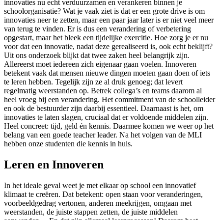
innovaties nu echt verduurzamen en verankeren binnen je
schoolorganisatie? Wat je vaak ziet is dat er een grote drive is om
innovaties neer te zetten, maar een paar jaar later is er niet veel meer
van terug te vinden. Er is dus een verandering of verbetering
opgestart, maar het bleek een tijdelijke exercitie. Hoe zorg je er nu
voor dat een innovatie, nadat deze gerealiseerd is, ook echt beklijft?
Uit ons onderzoek blijkt dat twee zaken heel belangrijk zijn.
Allereerst moet iedereen zich eigenaar gaan voelen. Innoveren
betekent vaak dat mensen nieuwe dingen moeten gaan doen of iets
te leren hebben. Tegelijk zijn ze al druk genoeg; dat levert
regelmatig weerstanden op. Betrek collega’s en teams daarom al
heel vroeg bij een verandering. Het commitment van de schoolleider
en ook de bestuurder zijn daarbij essentieel. Daarnaast is het, om
innovaties te laten slagen, cruciaal dat er voldoende middelen zijn.
Heel concreet: tijd, geld én kennis. Daarmee komen we weer op het
belang van een goede teacher leader. Na het volgen van de MLI
hebben onze studenten die kennis in huis.
Leren en Innoveren
In het ideale geval weet je met elkaar op school een innovatief
klimaat te creëren. Dat betekent: open staan voor veranderingen,
voorbeeldgedrag vertonen, anderen meekrijgen, omgaan met
weerstanden, de juiste stappen zetten, de juiste middelen