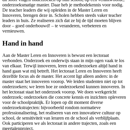
onderzoeksmatige manier. Daar heb je methodekennis voor nodig.
De teacher leaders die wij opleiden in de Master Leren en
Innoveren, brengen deze in. Scholen hebben steeds vaker teacher
leaders in huis. Ze realiseren zich dat ze bij de tijd moeten blijven
door – goed onderbouwd! – te veranderen, verbeteren en
vernieuwen.
Hand in hand
Aan de Master Leren en Innoveren is bewust een lectoraat
verbonden. Onderzoek en onderwijs staan in mijn ogen vaak te los
van elkaar. Terwijl innoveren, leren en onderzoeken altijd hand in
hand gaan wat mij betreft. Het lectoraat Leren en Innoveren heeft
dezelfde focus als de master. Het accent ligt alleen anders: in de
master staat het innoveren voorop. We leiden studenten niet op tot
onderzoekers; we leren hoe ze onderzoekend kunnen innoveren. In
het lectoraat staat het onderzoek voorop. We doen werkgericht
onderzoek; onderzoeken die concrete kennis en inzichten opleveren
voor de schoolpraktijk. Er lopen op dit moment diverse
onderzoekstrajecten: bijvoorbeeld rondom normatieve
professionalisering, het realiseren van een innovatieve cultuur op
school, de sensitiviteit van leraren en de school als verblijfplaats.
Ook participeren we als lectoraat in andere trajecten, zoals een
meertalenproject.