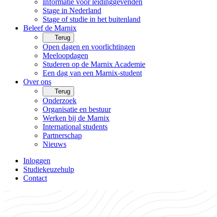
Informatie voor leidinggevenden
Stage in Nederland
Stage of studie in het buitenland
Beleef de Marnix
Terug
Open dagen en voorlichtingen
Meeloopdagen
Studeren op de Marnix Academie
Een dag van een Marnix-student
Over ons
Terug
Onderzoek
Organisatie en bestuur
Werken bij de Marnix
International students
Partnerschap
Nieuws
Inloggen
Studiekeuzehulp
Contact