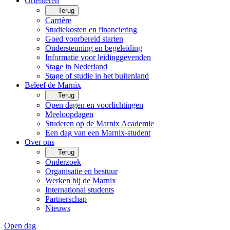
Oriënteren
Terug
Carrière
Studiekosten en financiering
Goed voorbereid starten
Ondersteuning en begeleiding
Informatie voor leidinggevenden
Stage in Nederland
Stage of studie in het buitenland
Beleef de Marnix
Terug
Open dagen en voorlichtingen
Meeloopdagen
Studeren op de Marnix Academie
Een dag van een Marnix-student
Over ons
Terug
Onderzoek
Organisatie en bestuur
Werken bij de Marnix
International students
Partnerschap
Nieuws
Open dag