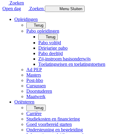
Zoeken
Open dag
Zoeken
Menu
Sluiten
Opleidingen
Terug
Pabo opleidingen
Terug
Pabo voltijd
Driejarige pabo
Pabo deeltijd
Zij-instroom basisonderwijs
Toelatingseisen en toelatingstoetsen
Ad PEP
Masters
Post-hbo
Cursussen
Doorstuderen
Maatwerk
Oriënteren
Terug
Carrière
Studiekosten en financiering
Goed voorbereid starten
Ondersteuning en begeleiding