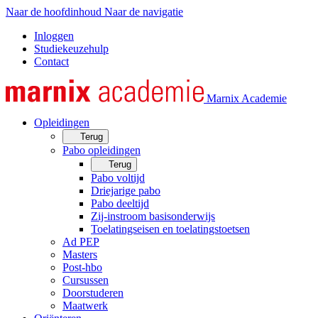
Naar de hoofdinhoud
Naar de navigatie
Inloggen
Studiekeuzehulp
Contact
Marnix Academie
Opleidingen
Terug
Pabo opleidingen
Terug
Pabo voltijd
Driejarige pabo
Pabo deeltijd
Zij-instroom basisonderwijs
Toelatingseisen en toelatingstoetsen
Ad PEP
Masters
Post-hbo
Cursussen
Doorstuderen
Maatwerk