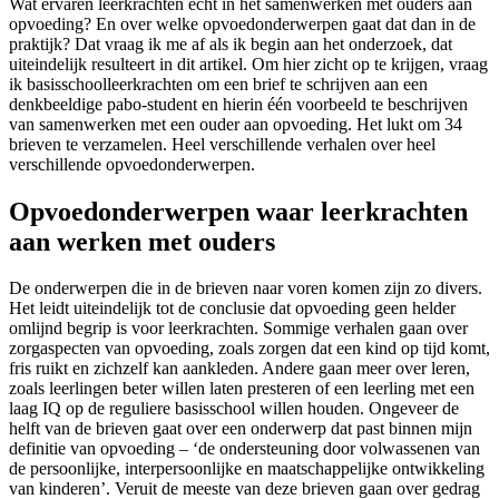
Wat ervaren leerkrachten echt in het samenwerken met ouders aan
opvoeding? En over welke opvoedonderwerpen gaat dat dan in de
praktijk? Dat vraag ik me af als ik begin aan het onderzoek, dat
uiteindelijk resulteert in dit artikel. Om hier zicht op te krijgen, vraag
ik basisschoolleerkrachten om een brief te schrijven aan een
denkbeeldige pabo-student en hierin één voorbeeld te beschrijven
van samenwerken met een ouder aan opvoeding. Het lukt om 34
brieven te verzamelen. Heel verschillende verhalen over heel
verschillende opvoedonderwerpen.
Opvoedonderwerpen waar leerkrachten
aan werken met ouders
De onderwerpen die in de brieven naar voren komen zijn zo divers.
Het leidt uiteindelijk tot de conclusie dat opvoeding geen helder
omlijnd begrip is voor leerkrachten. Sommige verhalen gaan over
zorgaspecten van opvoeding, zoals zorgen dat een kind op tijd komt,
fris ruikt en zichzelf kan aankleden. Andere gaan meer over leren,
zoals leerlingen beter willen laten presteren of een leerling met een
laag IQ op de reguliere basisschool willen houden. Ongeveer de
helft van de brieven gaat over een onderwerp dat past binnen mijn
definitie van opvoeding – ‘de ondersteuning door volwassenen van
de persoonlijke, interpersoonlijke en maatschappelijke ontwikkeling
van kinderen’. Veruit de meeste van deze brieven gaan over gedrag