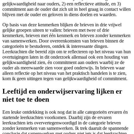
gelijkwaardigheid naar ouders, 2) een reflectieve attitude, en 3)
commitment aan de ouder dat zich uit in heel graag in contact willen
blijven met de ouder en geloven in diens doelen en waarden.
Op basis van deze kenmerken blijken de brieven in drie vrijwel
gelijke groepen uiteen te vallen: brieven met twee of drie
kenmerken, brieven met één kenmerk en brieven zonder kenmerken
van samenwerken. Door overeenkomsten van brieven binnen de
categorieën te bestuderen, ontdek ik interessante dingen.
Leerkrachten die bereid zijn om te reflecteren op het niveau van hun
overtuigingen laten in dit onderzoek allemaal ook een houding van
gelijkwaardigheid zien, én commitment aan ouders waarbij ze de
ouder als meerwaarde zien voor goed onderwijs. In brieven waar
alleen reflectie op het niveau van het praktisch handelen is te zien,
kom ik geen uitingen tegen van gelijkwaardigheid of commitment.
Leeftijd en onderwijservaring lijken er
niet toe te doen
Een leuke ontdekking is ook nog dat in alle categorieën ervaren én
startende leerkrachten voorkomen. Daarbij zijn de ervaren
leerkrachten iets oververtegenwoordigd in de categorie brieven
zonder kenmerken van samenwerken. Ik trek daaruit de spannende
conclusie dat samenwerken met ouders niet iets is dat leerkrachten