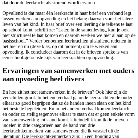
dat door de leerkracht als storend wordt ervaren.
Opvallend is dat maar één leerkracht in haar brief een verband legt
tussen werken aan opvoeding en het belang daarvan voor het latere
leven van het kind. In haar brief over een leerling die telkens te laat
op school komt, schrijft ze: ”Later, in de samenleving, kun je ook
niet structureel te laat komen en daarom werken we hier al aan op de
basisschool.” Verder benoemen leerkrachten uitsluitend redenen in
het hier en nu (deze klas, op dit moment) om te werken aan
opvoeding. Ik concludeer daarom dat in de brieven sprake is van
een school-gefocuste kijk van leerkrachten op opvoeding.
Ervaringen van samenwerken met ouders
aan opvoeding heel divers
En hoe zit het met samenwerken in de brieven? Ook hier zijn de
verschillen groot. In het ene verhaal gaan de leerkracht en de ouder
elkaar zo goed begrijpen dat ze de handen ineen slaan om het kind
het beste te begeleiden. En in het andere verhaal komen leerkracht
en ouder zo stellig tegenover elkaar te staan dat er geen enkele vorm
van samenwerking tot stand komt. Uiteindelijk kan ik de brieven
indelen in drie categorieën aan de hand van drie
leerkrachtkenmerken van samenwerken die ik vaststel uit de
literatuur. Die leerkrachtkenmerken zijn: 1) een houding van