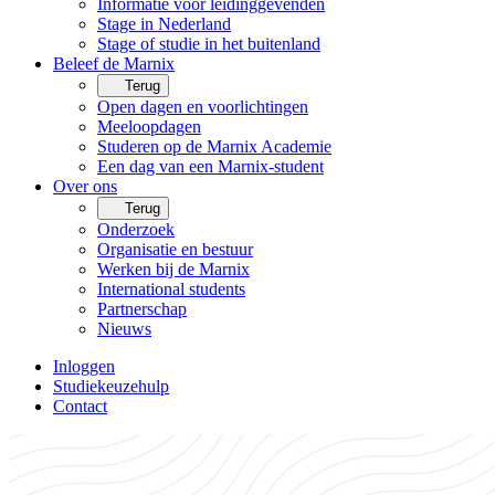
Informatie voor leidinggevenden
Stage in Nederland
Stage of studie in het buitenland
Beleef de Marnix
Terug
Open dagen en voorlichtingen
Meeloopdagen
Studeren op de Marnix Academie
Een dag van een Marnix-student
Over ons
Terug
Onderzoek
Organisatie en bestuur
Werken bij de Marnix
International students
Partnerschap
Nieuws
Inloggen
Studiekeuzehulp
Contact