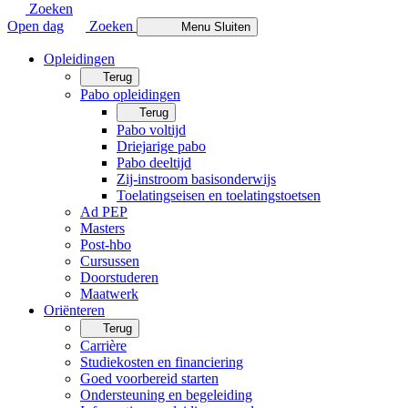
Zoeken
Open dag
Zoeken
Menu
Sluiten
Opleidingen
Terug
Pabo opleidingen
Terug
Pabo voltijd
Driejarige pabo
Pabo deeltijd
Zij-instroom basisonderwijs
Toelatingseisen en toelatingstoetsen
Ad PEP
Masters
Post-hbo
Cursussen
Doorstuderen
Maatwerk
Oriënteren
Terug
Carrière
Studiekosten en financiering
Goed voorbereid starten
Ondersteuning en begeleiding