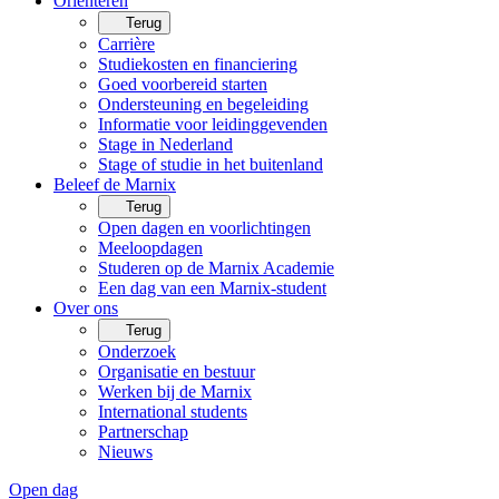
Oriënteren
Terug
Carrière
Studiekosten en financiering
Goed voorbereid starten
Ondersteuning en begeleiding
Informatie voor leidinggevenden
Stage in Nederland
Stage of studie in het buitenland
Beleef de Marnix
Terug
Open dagen en voorlichtingen
Meeloopdagen
Studeren op de Marnix Academie
Een dag van een Marnix-student
Over ons
Terug
Onderzoek
Organisatie en bestuur
Werken bij de Marnix
International students
Partnerschap
Nieuws
Open dag