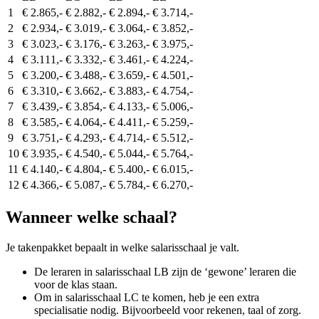
1
€ 2.865,-
€ 2.882,-
€ 2.894,-
€ 3.714,-
2
€ 2.934,-
€ 3.019,-
€ 3.064,-
€ 3.852,-
3
€ 3.023,-
€ 3.176,-
€ 3.263,-
€ 3.975,-
4
€ 3.111,-
€ 3.332,-
€ 3.461,-
€ 4.224,-
5
€ 3.200,-
€ 3.488,-
€ 3.659,-
€ 4.501,-
6
€ 3.310,-
€ 3.662,-
€ 3.883,-
€ 4.754,-
7
€ 3.439,-
€ 3.854,-
€ 4.133,-
€ 5.006,-
8
€ 3.585,-
€ 4.064,-
€ 4.411,-
€ 5.259,-
9
€ 3.751,-
€ 4.293,-
€ 4.714,-
€ 5.512,-
10
€ 3.935,-
€ 4.540,-
€ 5.044,-
€ 5.764,-
11
€ 4.140,-
€ 4.804,-
€ 5.400,-
€ 6.015,-
12
€ 4.366,-
€ 5.087,-
€ 5.784,-
€ 6.270,-
Wanneer welke schaal?
Je takenpakket bepaalt in welke salarisschaal je valt.
De leraren in salarisschaal LB zijn de ‘gewone’ leraren die
voor de klas staan.
Om in salarisschaal LC te komen, heb je een extra
specialisatie nodig. Bijvoorbeeld voor rekenen, taal of zorg.