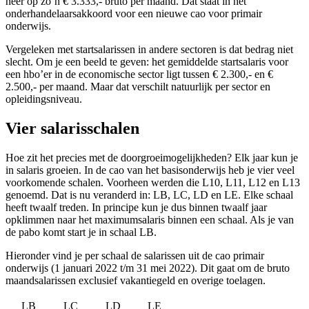
neer op zo’n € 3.333,- bruto per maand. Dat staat in het
onderhandelaarsakkoord voor een nieuwe cao voor primair
onderwijs.
Vergeleken met startsalarissen in andere sectoren is dat bedrag niet
slecht. Om je een beeld te geven: het gemiddelde startsalaris voor
een hbo’er in de economische sector ligt tussen € 2.300,- en €
2.500,- per maand. Maar dat verschilt natuurlijk per sector en
opleidingsniveau.
Vier salarisschalen
Hoe zit het precies met de doorgroeimogelijkheden? Elk jaar kun je
in salaris groeien. In de cao van het basisonderwijs heb je vier veel
voorkomende schalen. Voorheen werden die L10, L11, L12 en L13
genoemd. Dat is nu veranderd in: LB, LC, LD en LE. Elke schaal
heeft twaalf treden. In principe kun je dus binnen twaalf jaar
opklimmen naar het maximumsalaris binnen een schaal. Als je van
de pabo komt start je in schaal LB.
Hieronder vind je per schaal de salarissen uit de cao primair
onderwijs (1 januari 2022 t/m 31 mei 2022). Dit gaat om de bruto
maandsalarissen exclusief vakantiegeld en overige toelagen.
LB
LC
LD
LE