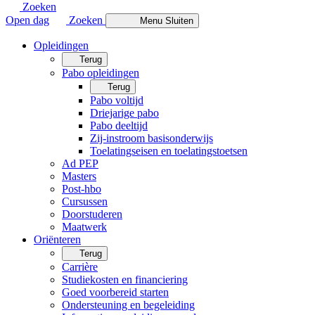
Zoeken
Open dag
Zoeken
Menu
Sluiten
Opleidingen
Terug
Pabo opleidingen
Terug
Pabo voltijd
Driejarige pabo
Pabo deeltijd
Zij-instroom basisonderwijs
Toelatingseisen en toelatingstoetsen
Ad PEP
Masters
Post-hbo
Cursussen
Doorstuderen
Maatwerk
Oriënteren
Terug
Carrière
Studiekosten en financiering
Goed voorbereid starten
Ondersteuning en begeleiding