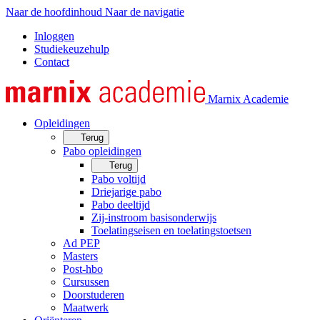
Naar de hoofdinhoud
Naar de navigatie
Inloggen
Studiekeuzehulp
Contact
Marnix Academie
Opleidingen
Terug
Pabo opleidingen
Terug
Pabo voltijd
Driejarige pabo
Pabo deeltijd
Zij-instroom basisonderwijs
Toelatingseisen en toelatingstoetsen
Ad PEP
Masters
Post-hbo
Cursussen
Doorstuderen
Maatwerk