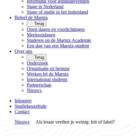
Informatie voor leidinggevenden
Stage in Nederland
Stage of studie in het buitenland
Beleef de Marnix
Terug
Open dagen en voorlichtingen
Meeloopdagen
Studeren op de Marnix Academie
Een dag van een Marnix-student
Over ons
Terug
Onderzoek
Organisatie en bestuur
Werken bij de Marnix
International students
Partnerschap
Nieuws
Inloggen
Studiekeuzehulp
Contact
Nieuws
Als leraar verdien je weinig: feit of fabel?