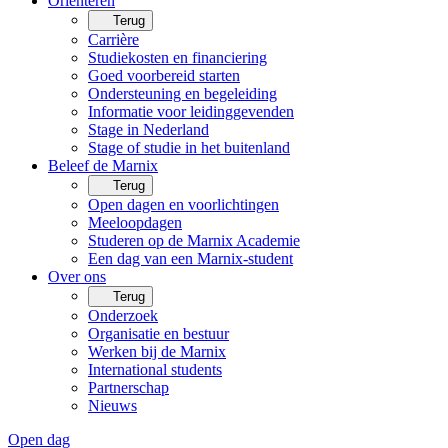
Oriënteren
Terug
Carrière
Studiekosten en financiering
Goed voorbereid starten
Ondersteuning en begeleiding
Informatie voor leidinggevenden
Stage in Nederland
Stage of studie in het buitenland
Beleef de Marnix
Terug
Open dagen en voorlichtingen
Meeloopdagen
Studeren op de Marnix Academie
Een dag van een Marnix-student
Over ons
Terug
Onderzoek
Organisatie en bestuur
Werken bij de Marnix
International students
Partnerschap
Nieuws
Open dag