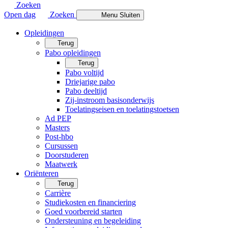
Zoeken
Open dag
Zoeken
Menu
Sluiten
Opleidingen
Terug
Pabo opleidingen
Terug
Pabo voltijd
Driejarige pabo
Pabo deeltijd
Zij-instroom basisonderwijs
Toelatingseisen en toelatingstoetsen
Ad PEP
Masters
Post-hbo
Cursussen
Doorstuderen
Maatwerk
Oriënteren
Terug
Carrière
Studiekosten en financiering
Goed voorbereid starten
Ondersteuning en begeleiding