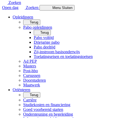
Zoeken
Open dag
Zoeken
Menu
Sluiten
Opleidingen
Terug
Pabo opleidingen
Terug
Pabo voltijd
Driejarige pabo
Pabo deeltijd
Zij-instroom basisonderwijs
Toelatingseisen en toelatingstoetsen
Ad PEP
Masters
Post-hbo
Cursussen
Doorstuderen
Maatwerk
Oriënteren
Terug
Carrière
Studiekosten en financiering
Goed voorbereid starten
Ondersteuning en begeleiding