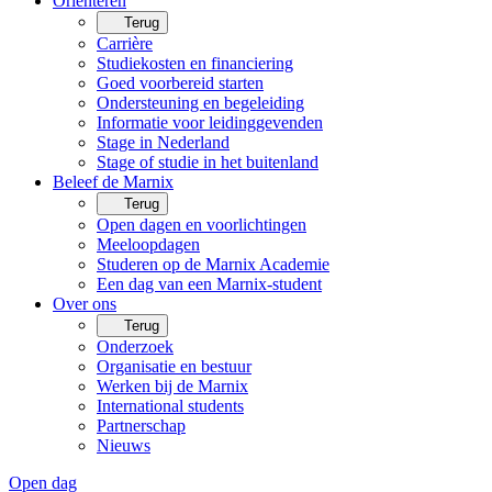
Oriënteren
Terug
Carrière
Studiekosten en financiering
Goed voorbereid starten
Ondersteuning en begeleiding
Informatie voor leidinggevenden
Stage in Nederland
Stage of studie in het buitenland
Beleef de Marnix
Terug
Open dagen en voorlichtingen
Meeloopdagen
Studeren op de Marnix Academie
Een dag van een Marnix-student
Over ons
Terug
Onderzoek
Organisatie en bestuur
Werken bij de Marnix
International students
Partnerschap
Nieuws
Open dag