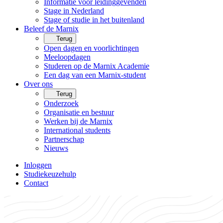
Informatie voor leidinggevenden
Stage in Nederland
Stage of studie in het buitenland
Beleef de Marnix
Terug
Open dagen en voorlichtingen
Meeloopdagen
Studeren op de Marnix Academie
Een dag van een Marnix-student
Over ons
Terug
Onderzoek
Organisatie en bestuur
Werken bij de Marnix
International students
Partnerschap
Nieuws
Inloggen
Studiekeuzehulp
Contact