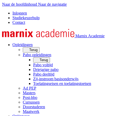
Naar de hoofdinhoud
Naar de navigatie
Inloggen
Studiekeuzehulp
Contact
Marnix Academie
Opleidingen
Terug
Pabo opleidingen
Terug
Pabo voltijd
Driejarige pabo
Pabo deeltijd
Zij-instroom basisonderwijs
Toelatingseisen en toelatingstoetsen
Ad PEP
Masters
Post-hbo
Cursussen
Doorstuderen
Maatwerk