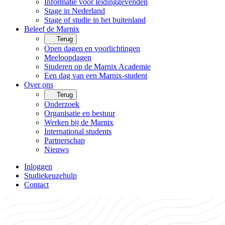
Informatie voor leidinggevenden
Stage in Nederland
Stage of studie in het buitenland
Beleef de Marnix
Terug
Open dagen en voorlichtingen
Meeloopdagen
Studeren op de Marnix Academie
Een dag van een Marnix-student
Over ons
Terug
Onderzoek
Organisatie en bestuur
Werken bij de Marnix
International students
Partnerschap
Nieuws
Inloggen
Studiekeuzehulp
Contact