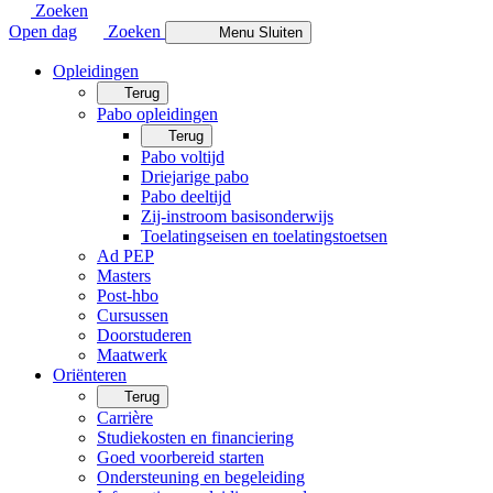
Zoeken
Open dag
Zoeken
Menu
Sluiten
Opleidingen
Terug
Pabo opleidingen
Terug
Pabo voltijd
Driejarige pabo
Pabo deeltijd
Zij-instroom basisonderwijs
Toelatingseisen en toelatingstoetsen
Ad PEP
Masters
Post-hbo
Cursussen
Doorstuderen
Maatwerk
Oriënteren
Terug
Carrière
Studiekosten en financiering
Goed voorbereid starten
Ondersteuning en begeleiding