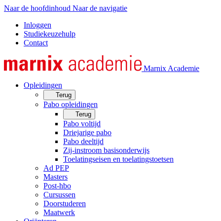
Naar de hoofdinhoud
Naar de navigatie
Inloggen
Studiekeuzehulp
Contact
Marnix Academie
Opleidingen
Terug
Pabo opleidingen
Terug
Pabo voltijd
Driejarige pabo
Pabo deeltijd
Zij-instroom basisonderwijs
Toelatingseisen en toelatingstoetsen
Ad PEP
Masters
Post-hbo
Cursussen
Doorstuderen
Maatwerk