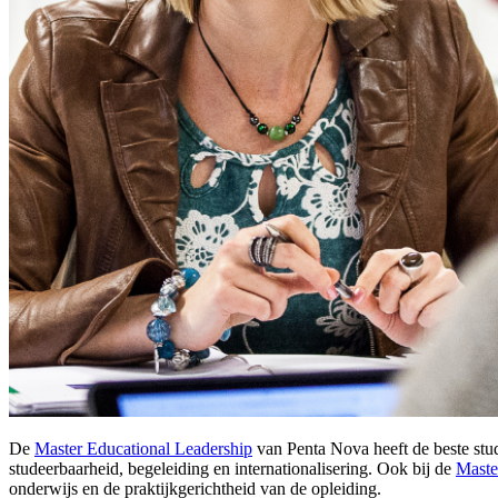
De
Master Educational Leadership
van Penta Nova heeft de beste stud
studeerbaarheid, begeleiding en internationalisering. Ook bij de
Maste
onderwijs en de praktijkgerichtheid van de opleiding.