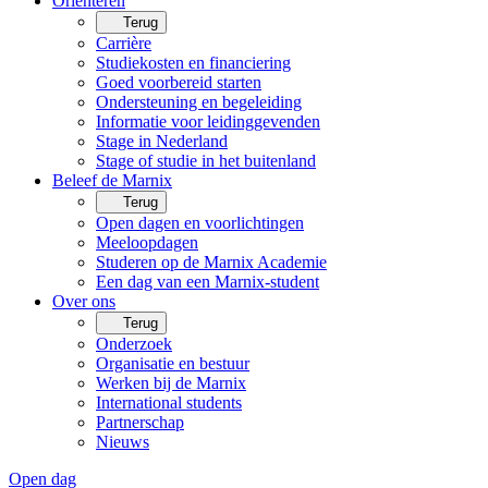
Oriënteren
Terug
Carrière
Studiekosten en financiering
Goed voorbereid starten
Ondersteuning en begeleiding
Informatie voor leidinggevenden
Stage in Nederland
Stage of studie in het buitenland
Beleef de Marnix
Terug
Open dagen en voorlichtingen
Meeloopdagen
Studeren op de Marnix Academie
Een dag van een Marnix-student
Over ons
Terug
Onderzoek
Organisatie en bestuur
Werken bij de Marnix
International students
Partnerschap
Nieuws
Open dag