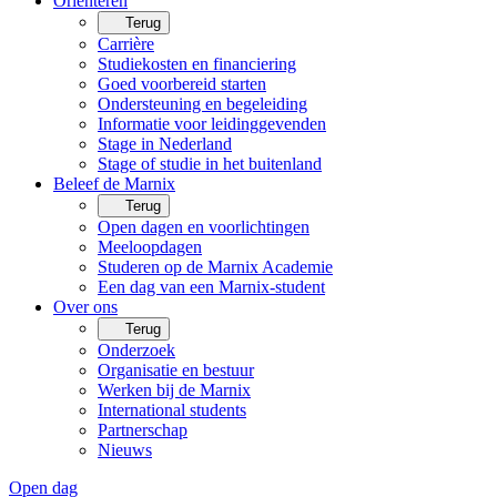
Oriënteren
Terug
Carrière
Studiekosten en financiering
Goed voorbereid starten
Ondersteuning en begeleiding
Informatie voor leidinggevenden
Stage in Nederland
Stage of studie in het buitenland
Beleef de Marnix
Terug
Open dagen en voorlichtingen
Meeloopdagen
Studeren op de Marnix Academie
Een dag van een Marnix-student
Over ons
Terug
Onderzoek
Organisatie en bestuur
Werken bij de Marnix
International students
Partnerschap
Nieuws
Open dag