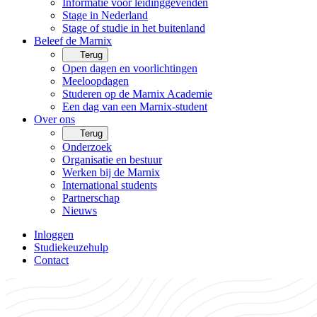
Informatie voor leidinggevenden
Stage in Nederland
Stage of studie in het buitenland
Beleef de Marnix
Terug
Open dagen en voorlichtingen
Meeloopdagen
Studeren op de Marnix Academie
Een dag van een Marnix-student
Over ons
Terug
Onderzoek
Organisatie en bestuur
Werken bij de Marnix
International students
Partnerschap
Nieuws
Inloggen
Studiekeuzehulp
Contact