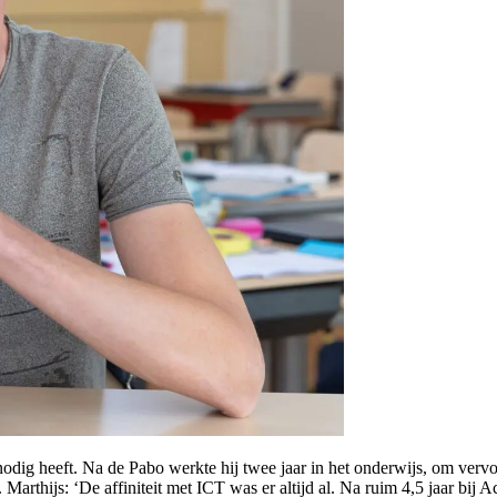
g nodig heeft. Na de Pabo werkte hij twee jaar in het onderwijs, om vervo
 Marthijs: ‘De affiniteit met ICT was er altijd al. Na ruim 4,5 jaar bij