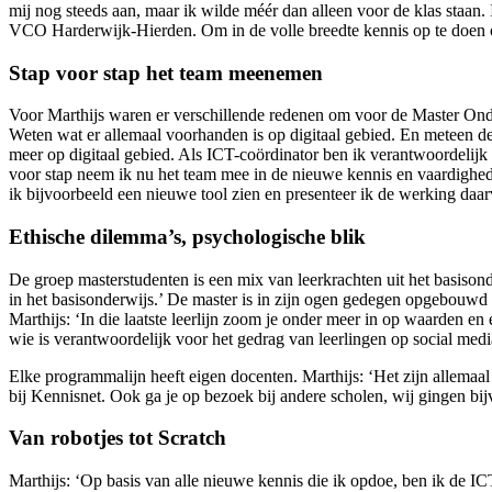
mij nog steeds aan, maar ik wilde méér dan alleen voor de klas staan
VCO Harderwijk-Hierden. Om in de volle breedte kennis op te doen ov
Stap voor stap het team meenemen
Voor Marthijs waren er verschillende redenen om voor de Master Onde
Weten wat er allemaal voorhanden is op digitaal gebied. En meteen de 
meer op digitaal gebied. Als ICT-coördinator ben ik verantwoordelijk
voor stap neem ik nu het team mee in de nieuwe kennis en vaardigheden
ik bijvoorbeeld een nieuwe tool zien en presenteer ik de werking daar
Ethische dilemma’s, psychologische blik
De groep masterstudenten is een mix van leerkrachten uit het basison
in het basisonderwijs.’ De master is in zijn ogen gedegen opgebouwd en 
Marthijs: ‘In die laatste leerlijn zoom je onder meer in op waarden 
wie is verantwoordelijk voor het gedrag van leerlingen op social medi
Elke programmalijn heeft eigen docenten. Marthijs: ‘Het zijn allemaal 
bij Kennisnet. Ook ga je op bezoek bij andere scholen, wij gingen bij
Van robotjes tot Scratch
Marthijs: ‘Op basis van alle nieuwe kennis die ik opdoe, ben ik de IC