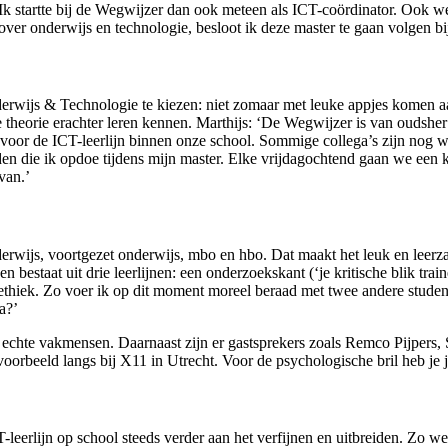
. Ik startte bij de Wegwijzer dan ook meteen als ICT-coördinator. Ook w
er onderwijs en technologie, besloot ik deze master te gaan volgen b
rwijs & Technologie te kiezen: niet zomaar met leuke appjes komen aan
theorie erachter leren kennen. Marthijs: ‘De Wegwijzer is van oudsher 
 voor de ICT-leerlijn binnen onze school. Sommige collega’s zijn nog 
 die ik opdoe tijdens mijn master. Elke vrijdagochtend gaan we een kwar
van.’
derwijs, voortgezet onderwijs, mbo en hbo. Dat maakt het leuk en leer
bestaat uit drie leerlijnen: een onderzoekskant (‘je kritische blik trai
en ethiek. Zo voer ik op dit moment moreel beraad met twee andere stud
a?’
echte vakmensen. Daarnaast zijn er gastsprekers zoals Remco Pijpers, Str
voorbeeld langs bij X11 in Utrecht. Voor de psychologische bril heb je 
T-leerlijn op school steeds verder aan het verfijnen en uitbreiden. Zo