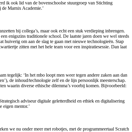
erd ik ook lid van de bovenschoolse stuurgroep van Stichting
ij de Marnix Academie.’
zetten bij collega’s, maar ook echt een stuk verdieping inbrengen.
een enigszins traditionele school. De laatste jaren doen we wel steeds
wat huiverig om aan de slag te gaan met nieuwe technologieën. Stap
tiertje zitten met het hele team voor een inspiratiesessie. Dan laat
zaam tegelijk: ‘In het mbo loopt men weer tegen andere zaken aan dan
nen’), de inhoud/technologie zelf en de lijn persoonlijk meesterschap.
enten waarin diverse ethische dilemma’s voorbij komen. Bijvoorbeeld:
ategisch adviseur digitale geletterdheid en ethiek en digitalisering
je eigen mentor.’
 werken we nu onder meer met robotjes, met de programmeertaal Scratch