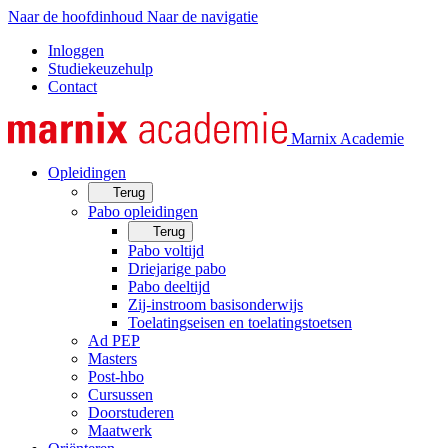
Naar de hoofdinhoud
Naar de navigatie
Inloggen
Studiekeuzehulp
Contact
Marnix Academie
Opleidingen
Terug
Pabo opleidingen
Terug
Pabo voltijd
Driejarige pabo
Pabo deeltijd
Zij-instroom basisonderwijs
Toelatingseisen en toelatingstoetsen
Ad PEP
Masters
Post-hbo
Cursussen
Doorstuderen
Maatwerk