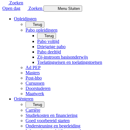
Zoeken
Open dag
Zoeken
Menu
Sluiten
Opleidingen
Terug
Pabo opleidingen
Terug
Pabo voltijd
Driejarige pabo
Pabo deeltijd
Zij-instroom basisonderwijs
Toelatingseisen en toelatingstoetsen
Ad PEP
Masters
Post-hbo
Cursussen
Doorstuderen
Maatwerk
Oriënteren
Terug
Carrière
Studiekosten en financiering
Goed voorbereid starten
Ondersteuning en begeleiding