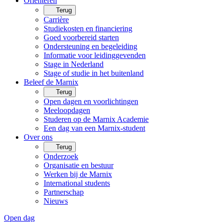
Oriënteren
Terug
Carrière
Studiekosten en financiering
Goed voorbereid starten
Ondersteuning en begeleiding
Informatie voor leidinggevenden
Stage in Nederland
Stage of studie in het buitenland
Beleef de Marnix
Terug
Open dagen en voorlichtingen
Meeloopdagen
Studeren op de Marnix Academie
Een dag van een Marnix-student
Over ons
Terug
Onderzoek
Organisatie en bestuur
Werken bij de Marnix
International students
Partnerschap
Nieuws
Open dag