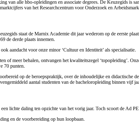
jking van alle hbo-opleidingen en associate degrees. De Keuzegids is s
smarktcijfers van het Researchcentrum voor Onderzoek en Arbeidsmark
Keuzegids staat de Marnix Academie dit jaar wederom op de eerste plaa
69 de derde plaats innemen.
 ook aandacht voor onze minor ‘Cultuur en Identiteit’ als specialisatie.
en of meer behalen, ontvangen het kwaliteitszegel ‘topopleiding’. Onze 
we 70 punten.
voorbereid op de beroepspraktijk, over de inhoudelijke en didactische d
engemiddeld aantal studenten van de bacheloropleiding binnen vijf ja
s een lichte daling ten opzichte van het vorig jaar. Toch scoort de Ad 
iding en de voorbereiding op hun loopbaan.