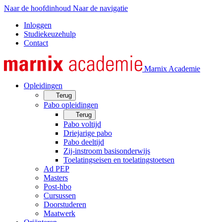
Naar de hoofdinhoud
Naar de navigatie
Inloggen
Studiekeuzehulp
Contact
Marnix Academie
Opleidingen
Terug
Pabo opleidingen
Terug
Pabo voltijd
Driejarige pabo
Pabo deeltijd
Zij-instroom basisonderwijs
Toelatingseisen en toelatingstoetsen
Ad PEP
Masters
Post-hbo
Cursussen
Doorstuderen
Maatwerk