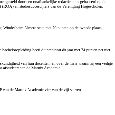
amengesteld door een onafhankelijke redactie en is gebaseerd op de
t (ROA) en studiesuccescijfers van de Vereniging Hogescholen.
ts; Windesheim Almere staat met 70 punten op de tweede plaats,
bacheloropleiding heeft dit predicaat dit jaar met 74 punten net niet
eskundigheid van hun docenten, en over de mate waarin zij een veilige
ar afstudeert aan de Marnix Academie.
PEP van de Marnix Academie vier van de vijf sterren.