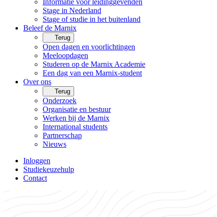
Informatie voor leidinggevenden
Stage in Nederland
Stage of studie in het buitenland
Beleef de Marnix
Terug
Open dagen en voorlichtingen
Meeloopdagen
Studeren op de Marnix Academie
Een dag van een Marnix-student
Over ons
Terug
Onderzoek
Organisatie en bestuur
Werken bij de Marnix
International students
Partnerschap
Nieuws
Inloggen
Studiekeuzehulp
Contact