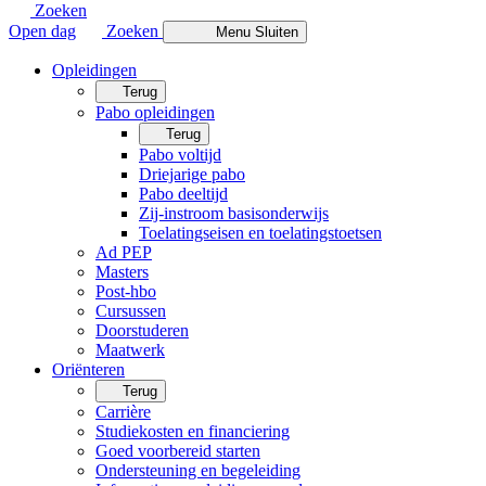
Zoeken
Open dag
Zoeken
Menu
Sluiten
Opleidingen
Terug
Pabo opleidingen
Terug
Pabo voltijd
Driejarige pabo
Pabo deeltijd
Zij-instroom basisonderwijs
Toelatingseisen en toelatingstoetsen
Ad PEP
Masters
Post-hbo
Cursussen
Doorstuderen
Maatwerk
Oriënteren
Terug
Carrière
Studiekosten en financiering
Goed voorbereid starten
Ondersteuning en begeleiding