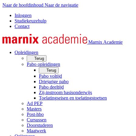
Naar de hoofdinhoud
Naar de navigatie
Inloggen
Studiekeuzehulp
Contact
Marnix Academie
Opleidingen
Terug
Pabo opleidingen
Terug
Pabo voltijd
Driejarige pabo
Pabo deeltijd
Zij-instroom basisonderwijs
Toelatingseisen en toelatingstoetsen
Ad PEP
Masters
Post-hbo
Cursussen
Doorstuderen
Maatwerk