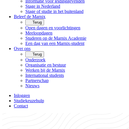
Informatie voor leidinggevenden
Stage in Nederland
Stage of studie in het buitenland
Beleef de Marnix
Terug
Open dagen en voorlichtingen
Meeloopdagen
Studeren op de Marnix Academie
Een dag van een Marnix-student
Over ons
Terug
Onderzoek
Organisatie en bestuur
Werken bij de Marnix
International students
Partnerschap
Nieuws
Inloggen
Studiekeuzehulp
Contact