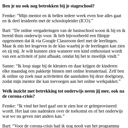
Ben je nu ook nog betrokken bij je stageschool?
Femke: “Mijn mentor en ik bellen iedere week even hoe alles gaat
en ik deel lesideeën met de schoolopleider (ICO).”
Bart: “De online vergaderingen van de basisschool woon ik bij en ik
bereid thuis onderwijs voor. Ik heb bijvoorbeeld een filmpje
opgenomen dat ik via Google Classroom deel met de leerlingen.
Maar ik mis het lesgeven in de klas waarbij je de leerlingen kan zien
en zij mij. Je wilt kunnen zien wanneer een kind enthousiast wordt
van een activiteit of juist afhaakt, omdat hij het te moeilijk vindt.”
Sanne: “Ik loop stage bij de kleuters en daar krijgen de kinderen
elke maandag een pakketje binnen met online lesmateriaal. Zelf ben
ik online op zoek naar activiteiten die aansluiten bij deze doelgroep,
zodat mijn mentor die kan toevoegen aan het online werkpakket.”
Welk inzicht met betrekking tot onderwijs neem jij mee, ook na
de corona-crisis?
Femke: “Ik vind het heel gaaf om te zien hoe er geïmproviseerd
wordt. Het laat ons nadenken over de toekomst en of het onderwijs
wat we nu geven niet anders kan.”
Bart: “Voor de corona-crisis had ik nog nooit van het programma