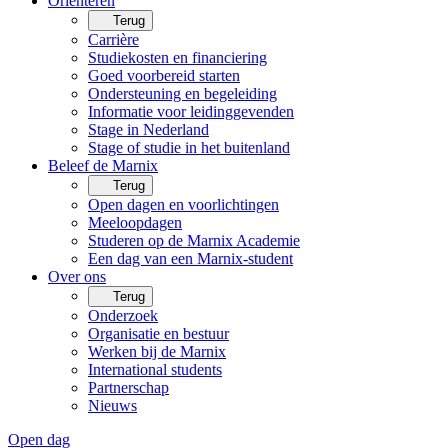
Oriënteren
Terug
Carrière
Studiekosten en financiering
Goed voorbereid starten
Ondersteuning en begeleiding
Informatie voor leidinggevenden
Stage in Nederland
Stage of studie in het buitenland
Beleef de Marnix
Terug
Open dagen en voorlichtingen
Meeloopdagen
Studeren op de Marnix Academie
Een dag van een Marnix-student
Over ons
Terug
Onderzoek
Organisatie en bestuur
Werken bij de Marnix
International students
Partnerschap
Nieuws
Open dag