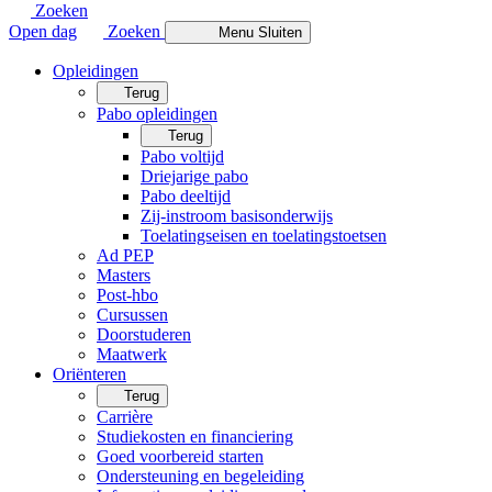
Zoeken
Open dag
Zoeken
Menu
Sluiten
Opleidingen
Terug
Pabo opleidingen
Terug
Pabo voltijd
Driejarige pabo
Pabo deeltijd
Zij-instroom basisonderwijs
Toelatingseisen en toelatingstoetsen
Ad PEP
Masters
Post-hbo
Cursussen
Doorstuderen
Maatwerk
Oriënteren
Terug
Carrière
Studiekosten en financiering
Goed voorbereid starten
Ondersteuning en begeleiding