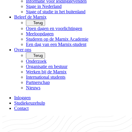
Informatie voor leidinggevenden
Stage in Nederland
Stage of studie in het buitenland
Beleef de Marnix
Terug
Open dagen en voorlichtingen
Meeloopdagen
Studeren op de Marnix Academie
Een dag van een Marnix-student
Over ons
Terug
Onderzoek
Organisatie en bestuur
Werken bij de Marnix
International students
Partnerschap
Nieuws
Inloggen
Studiekeuzehulp
Contact