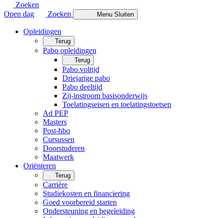
Zoeken
Open dag
Zoeken
Menu
Sluiten
Opleidingen
Terug
Pabo opleidingen
Terug
Pabo voltijd
Driejarige pabo
Pabo deeltijd
Zij-instroom basisonderwijs
Toelatingseisen en toelatingstoetsen
Ad PEP
Masters
Post-hbo
Cursussen
Doorstuderen
Maatwerk
Oriënteren
Terug
Carrière
Studiekosten en financiering
Goed voorbereid starten
Ondersteuning en begeleiding