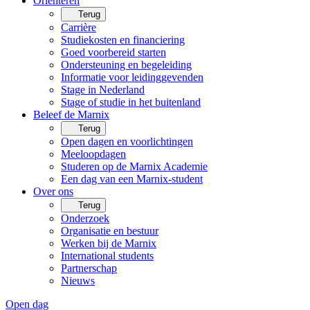
Oriënteren
Terug
Carrière
Studiekosten en financiering
Goed voorbereid starten
Ondersteuning en begeleiding
Informatie voor leidinggevenden
Stage in Nederland
Stage of studie in het buitenland
Beleef de Marnix
Terug
Open dagen en voorlichtingen
Meeloopdagen
Studeren op de Marnix Academie
Een dag van een Marnix-student
Over ons
Terug
Onderzoek
Organisatie en bestuur
Werken bij de Marnix
International students
Partnerschap
Nieuws
Open dag