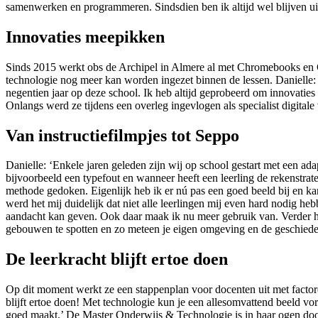
samenwerken en programmeren. Sindsdien ben ik altijd wel blijven ui
Innovaties meepikken
Sinds 2015 werkt obs de Archipel in Almere al met Chromebooks en G
technologie nog meer kan worden ingezet binnen de lessen. Danielle:
negentien jaar op deze school. Ik heb altijd geprobeerd om innovatie
Onlangs werd ze tijdens een overleg ingevlogen als specialist digitale
Van instructiefilmpjes tot Seppo
Danielle: ‘Enkele jaren geleden zijn wij op school gestart met een ad
bijvoorbeeld een typefout en wanneer heeft een leerling de rekenstra
methode gedoken. Eigenlijk heb ik er nú pas een goed beeld bij en ka
werd het mij duidelijk dat niet alle leerlingen mij even hard nodig h
aandacht kan geven. Ook daar maak ik nu meer gebruik van. Verder he
gebouwen te spotten en zo meteen je eigen omgeving en de geschieden
De leerkracht blijft ertoe doen
Op dit moment werkt ze een stappenplan voor docenten uit met factore
blijft ertoe doen! Met technologie kun je een allesomvattend beeld v
goed maakt.’ De Master Onderwijs & Technologie is in haar ogen door