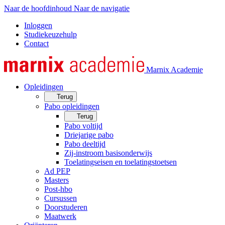
Naar de hoofdinhoud
Naar de navigatie
Inloggen
Studiekeuzehulp
Contact
Marnix Academie
Opleidingen
Terug
Pabo opleidingen
Terug
Pabo voltijd
Driejarige pabo
Pabo deeltijd
Zij-instroom basisonderwijs
Toelatingseisen en toelatingstoetsen
Ad PEP
Masters
Post-hbo
Cursussen
Doorstuderen
Maatwerk