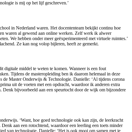
ogie is mij op het lijf geschreven.’
school in Nederland waren. Het docententeam bekijkt continu hoe
gen waren al gewend aan online werken. Zelf werk ik alweer
ezeten. We hebben onder meer geëxperimenteerd met virtuele ruimtes.’
 lachend. Ze kan nog volop bijleren, heeft ze gemerkt.
it digitale middel te weten te komen. Wanneer is een fout
maken. Tijdens de masteropleiding ben ik daarom helemaal in deze
ns de Master Onderwijs & Technologie. Danielle: ‘Al tijdens corona
e prima uit de voeten met een opdracht, waardoor ik anderen extra
n. Denk bijvoorbeeld aan een speurtocht door de wijk om bijzondere
nderwijs. ‘Want, hoe goed technologie ook kan zijn, de leerkracht
. Denk aan een rotochtend, waardoor een leerling een toets minder
ied van technologie. Danielle: ‘Het is ook mooi om samen met je