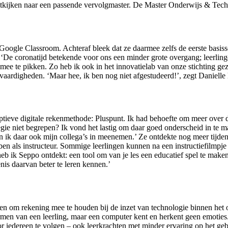
tkijken naar een passende vervolgmaster. De Master Onderwijs & Technol
oogle Classroom. Achteraf bleek dat ze daarmee zelfs de eerste basis
 ‘De coronatijd betekende voor ons een minder grote overgang; leerlin
s mee te pikken. Zo heb ik ook in het innovatielab van onze stichting g
 vaardigheden. ‘Maar hee, ik ben nog niet afgestudeerd!’, zegt Danielle
aptieve digitale rekenmethode: Pluspunt. Ik had behoefte om meer over d
tegie niet begrepen? Ik vond het lastig om daar goed onderscheid in te 
n ik daar ook mijn collega’s in meenemen.’ Ze ontdekte nog meer tijde
ebben als instructeur. Sommige leerlingen kunnen na een instructiefilmpj
b ik Seppo ontdekt: een tool om van je les een educatief spel te make
is daarvan beter te leren kennen.’
n om rekening mee te houden bij de inzet van technologie binnen het o
ormen van een leerling, maar een computer kent en herkent geen emoties
 iedereen te volgen – ook leerkrachten met minder ervaring op het geb