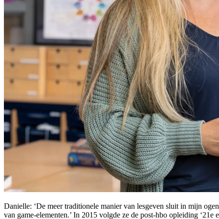
Danielle: ‘De meer traditionele manier van lesgeven sluit in mijn oge
van game-elementen.’ In 2015 volgde ze de post-hbo opleiding ‘21e e