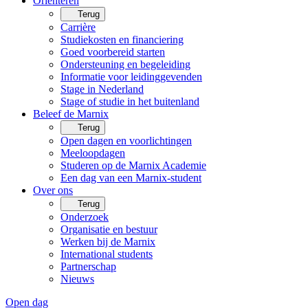
Oriënteren
Terug
Carrière
Studiekosten en financiering
Goed voorbereid starten
Ondersteuning en begeleiding
Informatie voor leidinggevenden
Stage in Nederland
Stage of studie in het buitenland
Beleef de Marnix
Terug
Open dagen en voorlichtingen
Meeloopdagen
Studeren op de Marnix Academie
Een dag van een Marnix-student
Over ons
Terug
Onderzoek
Organisatie en bestuur
Werken bij de Marnix
International students
Partnerschap
Nieuws
Open dag