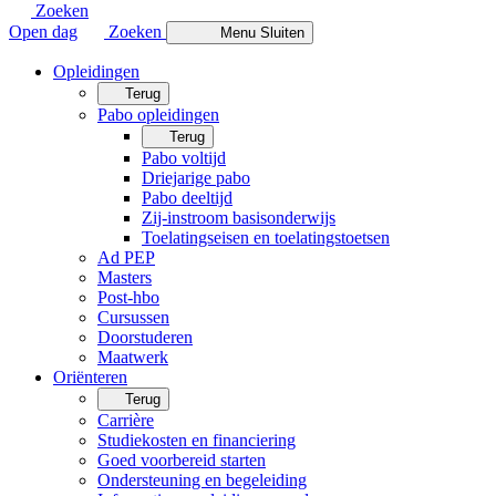
Zoeken
Open dag
Zoeken
Menu
Sluiten
Opleidingen
Terug
Pabo opleidingen
Terug
Pabo voltijd
Driejarige pabo
Pabo deeltijd
Zij-instroom basisonderwijs
Toelatingseisen en toelatingstoetsen
Ad PEP
Masters
Post-hbo
Cursussen
Doorstuderen
Maatwerk
Oriënteren
Terug
Carrière
Studiekosten en financiering
Goed voorbereid starten
Ondersteuning en begeleiding