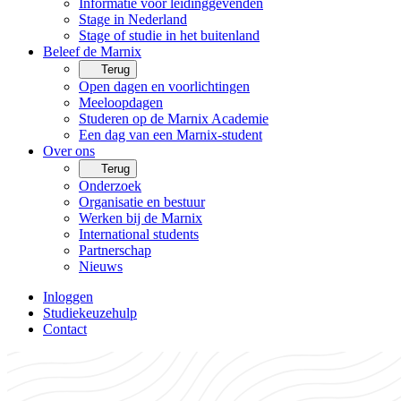
Informatie voor leidinggevenden
Stage in Nederland
Stage of studie in het buitenland
Beleef de Marnix
Terug
Open dagen en voorlichtingen
Meeloopdagen
Studeren op de Marnix Academie
Een dag van een Marnix-student
Over ons
Terug
Onderzoek
Organisatie en bestuur
Werken bij de Marnix
International students
Partnerschap
Nieuws
Inloggen
Studiekeuzehulp
Contact