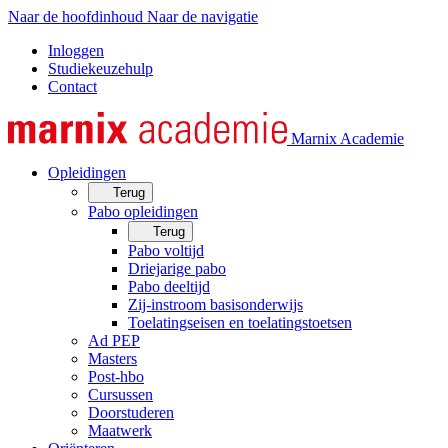
Naar de hoofdinhoud
Naar de navigatie
Inloggen
Studiekeuzehulp
Contact
Marnix Academie
Opleidingen
Terug
Pabo opleidingen
Terug
Pabo voltijd
Driejarige pabo
Pabo deeltijd
Zij-instroom basisonderwijs
Toelatingseisen en toelatingstoetsen
Ad PEP
Masters
Post-hbo
Cursussen
Doorstuderen
Maatwerk