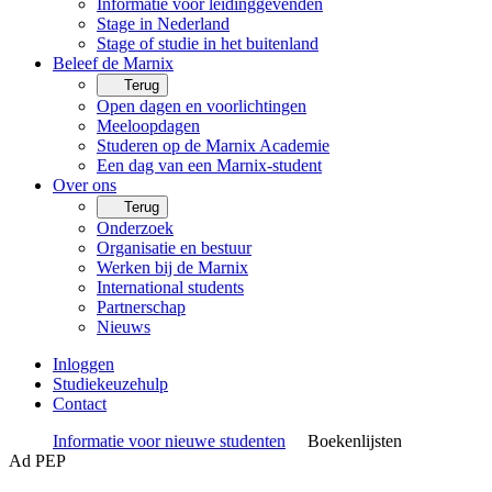
Informatie voor leidinggevenden
Stage in Nederland
Stage of studie in het buitenland
Beleef de Marnix
Terug
Open dagen en voorlichtingen
Meeloopdagen
Studeren op de Marnix Academie
Een dag van een Marnix-student
Over ons
Terug
Onderzoek
Organisatie en bestuur
Werken bij de Marnix
International students
Partnerschap
Nieuws
Inloggen
Studiekeuzehulp
Contact
Informatie voor nieuwe studenten
Boekenlijsten
Ad PEP