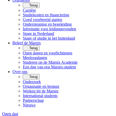
Oriënteren
Terug
Carrière
Studiekosten en financiering
Goed voorbereid starten
Ondersteuning en begeleiding
Informatie voor leidinggevenden
Stage in Nederland
Stage of studie in het buitenland
Beleef de Marnix
Terug
Open dagen en voorlichtingen
Meeloopdagen
Studeren op de Marnix Academie
Een dag van een Marnix-student
Over ons
Terug
Onderzoek
Organisatie en bestuur
Werken bij de Marnix
International students
Partnerschap
Nieuws
Open dag