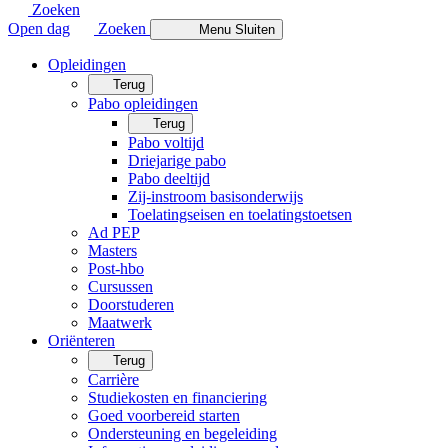
Zoeken
Open dag
Zoeken
Menu
Sluiten
Opleidingen
Terug
Pabo opleidingen
Terug
Pabo voltijd
Driejarige pabo
Pabo deeltijd
Zij-instroom basisonderwijs
Toelatingseisen en toelatingstoetsen
Ad PEP
Masters
Post-hbo
Cursussen
Doorstuderen
Maatwerk
Oriënteren
Terug
Carrière
Studiekosten en financiering
Goed voorbereid starten
Ondersteuning en begeleiding