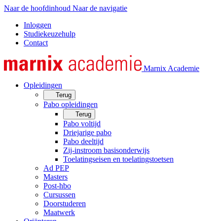
Naar de hoofdinhoud
Naar de navigatie
Inloggen
Studiekeuzehulp
Contact
Marnix Academie
Opleidingen
Terug
Pabo opleidingen
Terug
Pabo voltijd
Driejarige pabo
Pabo deeltijd
Zij-instroom basisonderwijs
Toelatingseisen en toelatingstoetsen
Ad PEP
Masters
Post-hbo
Cursussen
Doorstuderen
Maatwerk