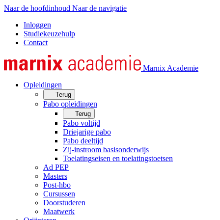
Naar de hoofdinhoud
Naar de navigatie
Inloggen
Studiekeuzehulp
Contact
Marnix Academie
Opleidingen
Terug
Pabo opleidingen
Terug
Pabo voltijd
Driejarige pabo
Pabo deeltijd
Zij-instroom basisonderwijs
Toelatingseisen en toelatingstoetsen
Ad PEP
Masters
Post-hbo
Cursussen
Doorstuderen
Maatwerk