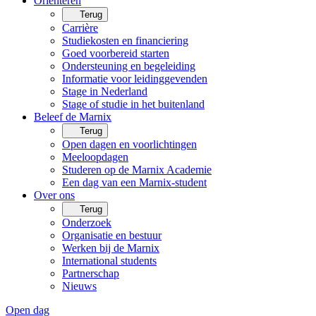
Oriënteren
Terug
Carrière
Studiekosten en financiering
Goed voorbereid starten
Ondersteuning en begeleiding
Informatie voor leidinggevenden
Stage in Nederland
Stage of studie in het buitenland
Beleef de Marnix
Terug
Open dagen en voorlichtingen
Meeloopdagen
Studeren op de Marnix Academie
Een dag van een Marnix-student
Over ons
Terug
Onderzoek
Organisatie en bestuur
Werken bij de Marnix
International students
Partnerschap
Nieuws
Open dag