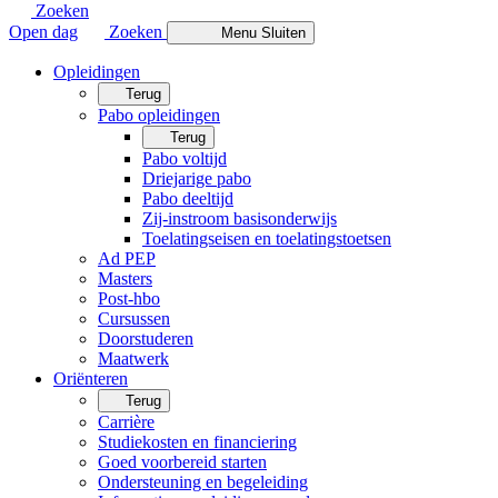
Zoeken
Open dag
Zoeken
Menu
Sluiten
Opleidingen
Terug
Pabo opleidingen
Terug
Pabo voltijd
Driejarige pabo
Pabo deeltijd
Zij-instroom basisonderwijs
Toelatingseisen en toelatingstoetsen
Ad PEP
Masters
Post-hbo
Cursussen
Doorstuderen
Maatwerk
Oriënteren
Terug
Carrière
Studiekosten en financiering
Goed voorbereid starten
Ondersteuning en begeleiding