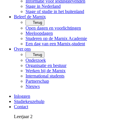
Informatie voor leidinggevenden
Stage in Nederland
Stage of studie in het buitenland
Beleef de Marnix
Terug
Open dagen en voorlichtingen
Meeloopdagen
Studeren op de Marnix Academie
Een dag van een Marnix-student
Over ons
Terug
Onderzoek
Organisatie en bestuur
Werken bij de Marnix
International students
Partnerschap
Nieuws
Inloggen
Studiekeuzehulp
Contact
Leerjaar 2