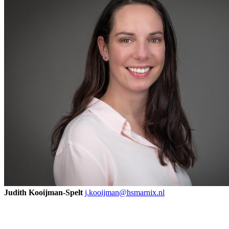
Judith Kooijman-Spelt
j.kooijman@hsmarnix.nl