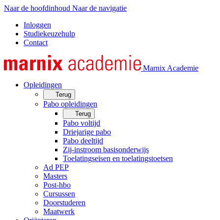
Naar de hoofdinhoud
Naar de navigatie
Inloggen
Studiekeuzehulp
Contact
Marnix Academie
Opleidingen
Terug
Pabo opleidingen
Terug
Pabo voltijd
Driejarige pabo
Pabo deeltijd
Zij-instroom basisonderwijs
Toelatingseisen en toelatingstoetsen
Ad PEP
Masters
Post-hbo
Cursussen
Doorstuderen
Maatwerk