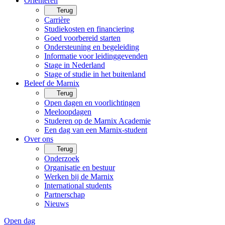
Oriënteren
Terug
Carrière
Studiekosten en financiering
Goed voorbereid starten
Ondersteuning en begeleiding
Informatie voor leidinggevenden
Stage in Nederland
Stage of studie in het buitenland
Beleef de Marnix
Terug
Open dagen en voorlichtingen
Meeloopdagen
Studeren op de Marnix Academie
Een dag van een Marnix-student
Over ons
Terug
Onderzoek
Organisatie en bestuur
Werken bij de Marnix
International students
Partnerschap
Nieuws
Open dag