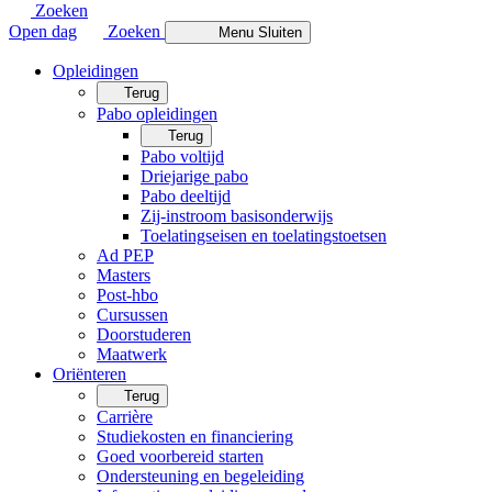
Zoeken
Open dag
Zoeken
Menu
Sluiten
Opleidingen
Terug
Pabo opleidingen
Terug
Pabo voltijd
Driejarige pabo
Pabo deeltijd
Zij-instroom basisonderwijs
Toelatingseisen en toelatingstoetsen
Ad PEP
Masters
Post-hbo
Cursussen
Doorstuderen
Maatwerk
Oriënteren
Terug
Carrière
Studiekosten en financiering
Goed voorbereid starten
Ondersteuning en begeleiding