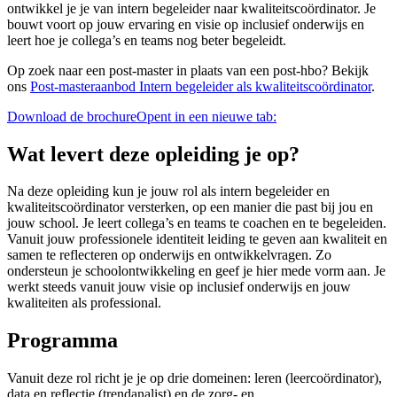
ontwikkel je je van intern begeleider naar kwaliteitscoördinator. Je
bouwt voort op jouw ervaring en visie op inclusief onderwijs en
leert hoe je collega’s en teams nog beter begeleidt.
Op zoek naar een post-master in plaats van een post-hbo? Bekijk
ons
Post-masteraanbod Intern begeleider als kwaliteitscoördinator
.
Download de brochure
Opent in een nieuwe tab:
Wat levert deze opleiding je op?
Na deze opleiding kun je jouw rol als intern begeleider en
kwaliteitscoördinator versterken, op een manier die past bij jou en
jouw school. Je leert collega’s en teams te coachen en te begeleiden.
Vanuit jouw professionele identiteit leiding te geven aan kwaliteit en
samen te reflecteren op onderwijs en ontwikkelvragen. Zo
ondersteun je schoolontwikkeling en geef je hier mede vorm aan. Je
werkt steeds vanuit jouw visie op inclusief onderwijs en jouw
kwaliteiten als professional.
Programma
Vanuit deze rol richt je je op drie domeinen: leren (leercoördinator),
data en reflectie (trendanalist) en de zorg- en