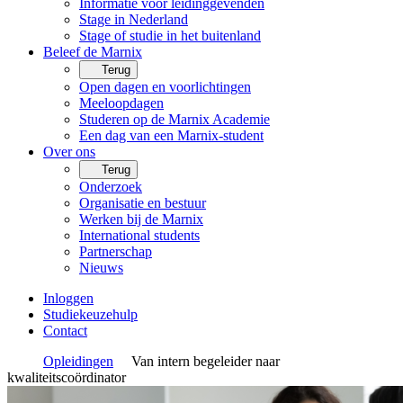
Informatie voor leidinggevenden
Stage in Nederland
Stage of studie in het buitenland
Beleef de Marnix
Terug
Open dagen en voorlichtingen
Meeloopdagen
Studeren op de Marnix Academie
Een dag van een Marnix-student
Over ons
Terug
Onderzoek
Organisatie en bestuur
Werken bij de Marnix
International students
Partnerschap
Nieuws
Inloggen
Studiekeuzehulp
Contact
Opleidingen
Van intern begeleider naar
kwaliteitscoördinator