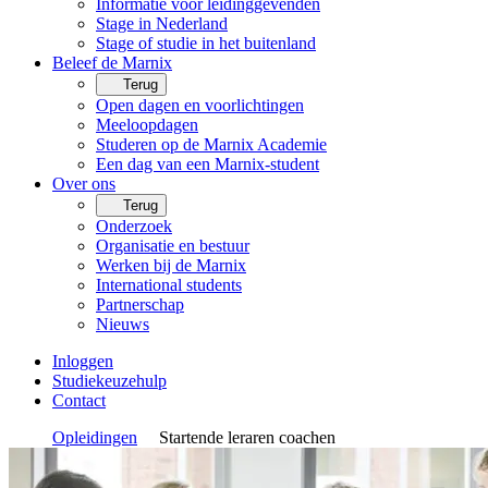
Informatie voor leidinggevenden
Stage in Nederland
Stage of studie in het buitenland
Beleef de Marnix
Terug
Open dagen en voorlichtingen
Meeloopdagen
Studeren op de Marnix Academie
Een dag van een Marnix-student
Over ons
Terug
Onderzoek
Organisatie en bestuur
Werken bij de Marnix
International students
Partnerschap
Nieuws
Inloggen
Studiekeuzehulp
Contact
Opleidingen
Startende leraren coachen