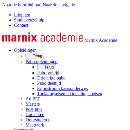
Naar de hoofdinhoud
Naar de navigatie
Inloggen
Studiekeuzehulp
Contact
Marnix Academie
Opleidingen
Terug
Pabo opleidingen
Terug
Pabo voltijd
Driejarige pabo
Pabo deeltijd
Zij-instroom basisonderwijs
Toelatingseisen en toelatingstoetsen
Ad PEP
Masters
Post-hbo
Cursussen
Doorstuderen
Maatwerk