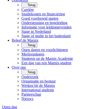
Oriënteren
Terug
Carrière
Studiekosten en financiering
Goed voorbereid starten
Ondersteuning en begeleiding
Informatie voor leidinggevenden
Stage in Nederland
Stage of studie in het buitenland
Beleef de Marnix
Terug
Open dagen en voorlichtingen
Meeloopdagen
Studeren op de Marnix Academie
Een dag van een Marnix-student
Over ons
Terug
Onderzoek
Organisatie en bestuur
Werken bij de Marnix
International students
Partnerschap
Nieuws
Open dag