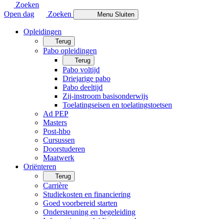
Zoeken
Open dag
Zoeken
Menu
Sluiten
Opleidingen
Terug
Pabo opleidingen
Terug
Pabo voltijd
Driejarige pabo
Pabo deeltijd
Zij-instroom basisonderwijs
Toelatingseisen en toelatingstoetsen
Ad PEP
Masters
Post-hbo
Cursussen
Doorstuderen
Maatwerk
Oriënteren
Terug
Carrière
Studiekosten en financiering
Goed voorbereid starten
Ondersteuning en begeleiding