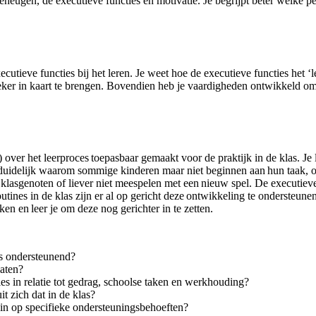
geheugen, de executieve functies en motivatie. Je begrijpt beter welke 
cutieve functies bij het leren. Je weet hoe de executieve functies het ‘
ieker in kaart te brengen. Bovendien heb je vaardigheden ontwikkeld om 
ver het leerproces toepasbaar gemaakt voor de praktijk in de klas. Je l
e duidelijk waarom sommige kinderen maar niet beginnen aan hun taak, 
asgenoten of liever niet meespelen met een nieuw spel. De executieve fu
tines in de klas zijn er al op gericht deze ontwikkeling te ondersteunen, t
 en leer je om deze nog gerichter in te zetten.
is ondersteunend?
laten?
s in relatie tot gedrag, schoolse taken en werkhouding?
 zich dat in de klas?
e in op specifieke ondersteuningsbehoeften?