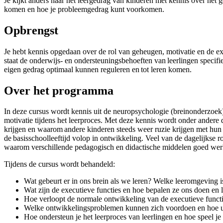
Je kijkt anders naar het leergedrag van kinderen met kennis over het 
komen en hoe je probleemgedrag kunt voorkomen.
Opbrengst
Je hebt kennis opgedaan over de rol van geheugen, motivatie en de exe
staat de onderwijs- en ondersteuningsbehoeften van leerlingen specif
eigen gedrag optimaal kunnen reguleren en tot leren komen.
Over het programma
In deze cursus wordt kennis uit de neuropsychologie (breinonderzoek) o
motivatie tijdens het leerproces. Met deze kennis wordt onder ander
krijgen en waarom andere kinderen steeds weer ruzie krijgen met hun kl
de basisschoolleeftijd volop in ontwikkeling. Veel van de dagelijkse rou
waarom verschillende pedagogisch en didactische middelen goed werken
Tijdens de cursus wordt behandeld:
Wat gebeurt er in ons brein als we leren? Welke leeromgeving 
Wat zijn de executieve functies en hoe bepalen ze ons doen en 
Hoe verloopt de normale ontwikkeling van de executieve functie
Welke ontwikkelingsproblemen kunnen zich voordoen en hoe uit
Hoe ondersteun je het leerproces van leerlingen en hoe speel j