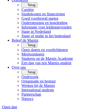
Oriënteren
Terug
Carrière
Studiekosten en financiering
Goed voorbereid starten
Ondersteuning en begeleiding
Informatie voor leidinggevenden
Stage in Nederland
Stage of studie in het buitenland
Beleef de Marnix
Terug
Open dagen en voorlichtingen
Meeloopdagen
Studeren op de Marnix Academie
Een dag van een Marnix-student
Over ons
Terug
Onderzoek
Organisatie en bestuur
Werken bij de Marnix
International students
Partnerschap
Nieuws
Open dag