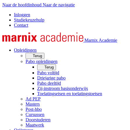
Naar de hoofdinhoud
Naar de navigatie
Inloggen
Studiekeuzehulp
Contact
Marnix Academie
Opleidingen
Terug
Pabo opleidingen
Terug
Pabo voltijd
Driejarige pabo
Pabo deeltijd
Zij-instroom basisonderwijs
Toelatingseisen en toelatingstoetsen
Ad PEP
Masters
Post-hbo
Cursussen
Doorstuderen
Maatwerk