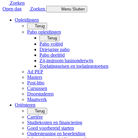
Zoeken
Open dag
Zoeken
Menu
Sluiten
Opleidingen
Terug
Pabo opleidingen
Terug
Pabo voltijd
Driejarige pabo
Pabo deeltijd
Zij-instroom basisonderwijs
Toelatingseisen en toelatingstoetsen
Ad PEP
Masters
Post-hbo
Cursussen
Doorstuderen
Maatwerk
Oriënteren
Terug
Carrière
Studiekosten en financiering
Goed voorbereid starten
Ondersteuning en begeleiding