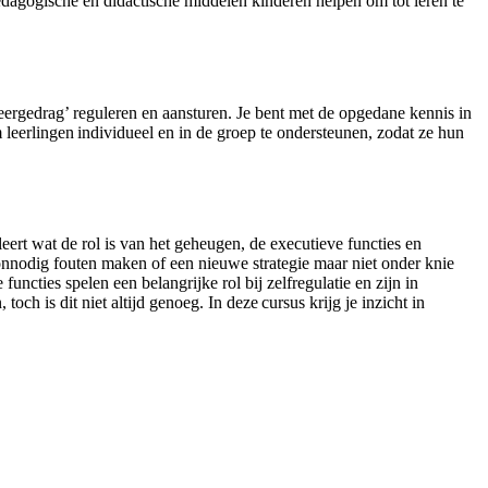
pedagogische en didactische middelen kinderen helpen om tot leren te
leergedrag’ reguleren en aansturen. Je bent met de opgedane kennis in
leerlingen individueel en in de groep te ondersteunen, zodat ze hun
eert wat de rol is van het geheugen, de executieve functies en
onnodig fouten maken of een nieuwe strategie maar niet onder knie
ncties spelen een belangrijke rol bij zelfregulatie en zijn in
och is dit niet altijd genoeg. In deze cursus krijg je inzicht in