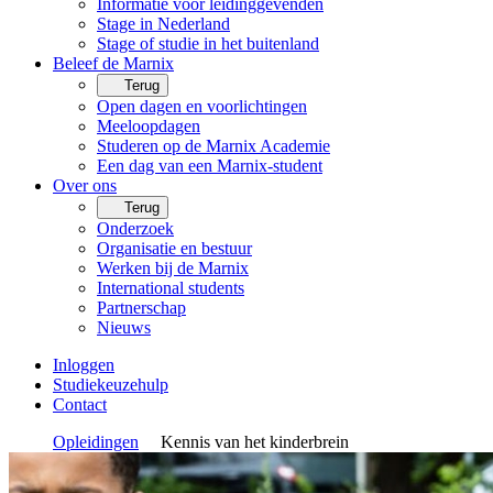
Informatie voor leidinggevenden
Stage in Nederland
Stage of studie in het buitenland
Beleef de Marnix
Terug
Open dagen en voorlichtingen
Meeloopdagen
Studeren op de Marnix Academie
Een dag van een Marnix-student
Over ons
Terug
Onderzoek
Organisatie en bestuur
Werken bij de Marnix
International students
Partnerschap
Nieuws
Inloggen
Studiekeuzehulp
Contact
Opleidingen
Kennis van het kinderbrein