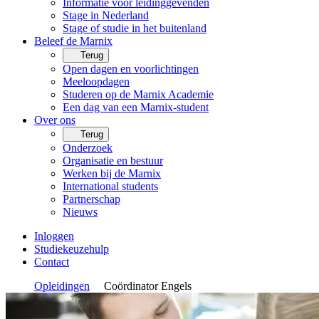
Informatie voor leidinggevenden
Stage in Nederland
Stage of studie in het buitenland
Beleef de Marnix
Terug
Open dagen en voorlichtingen
Meeloopdagen
Studeren op de Marnix Academie
Een dag van een Marnix-student
Over ons
Terug
Onderzoek
Organisatie en bestuur
Werken bij de Marnix
International students
Partnerschap
Nieuws
Inloggen
Studiekeuzehulp
Contact
Opleidingen
Coördinator Engels