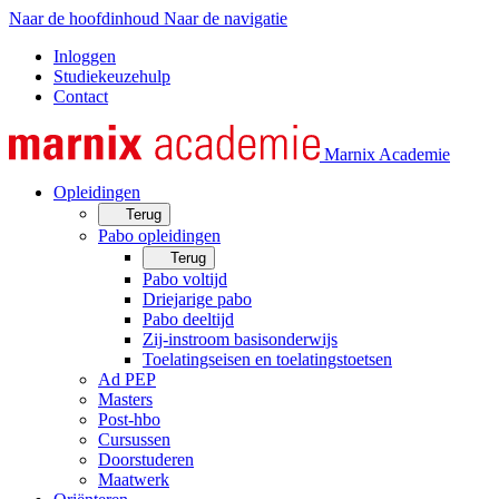
Naar de hoofdinhoud
Naar de navigatie
Inloggen
Studiekeuzehulp
Contact
Marnix Academie
Opleidingen
Terug
Pabo opleidingen
Terug
Pabo voltijd
Driejarige pabo
Pabo deeltijd
Zij-instroom basisonderwijs
Toelatingseisen en toelatingstoetsen
Ad PEP
Masters
Post-hbo
Cursussen
Doorstuderen
Maatwerk