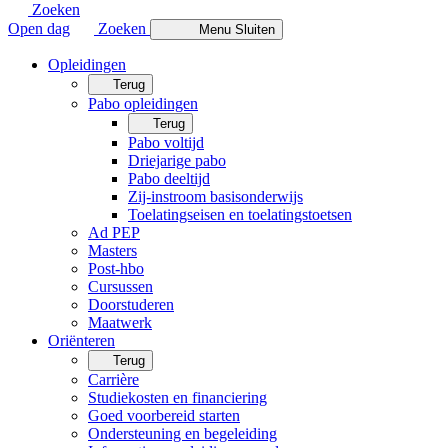
Zoeken
Open dag
Zoeken
Menu
Sluiten
Opleidingen
Terug
Pabo opleidingen
Terug
Pabo voltijd
Driejarige pabo
Pabo deeltijd
Zij-instroom basisonderwijs
Toelatingseisen en toelatingstoetsen
Ad PEP
Masters
Post-hbo
Cursussen
Doorstuderen
Maatwerk
Oriënteren
Terug
Carrière
Studiekosten en financiering
Goed voorbereid starten
Ondersteuning en begeleiding