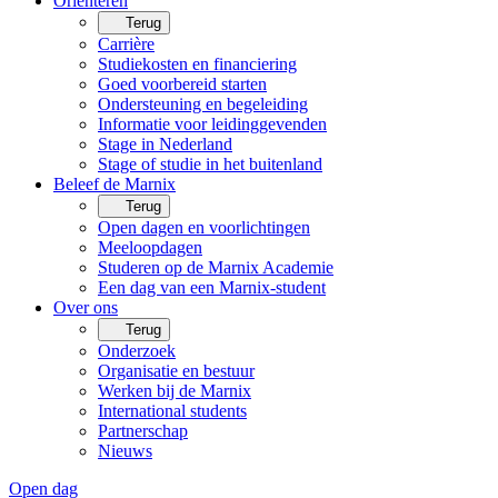
Oriënteren
Terug
Carrière
Studiekosten en financiering
Goed voorbereid starten
Ondersteuning en begeleiding
Informatie voor leidinggevenden
Stage in Nederland
Stage of studie in het buitenland
Beleef de Marnix
Terug
Open dagen en voorlichtingen
Meeloopdagen
Studeren op de Marnix Academie
Een dag van een Marnix-student
Over ons
Terug
Onderzoek
Organisatie en bestuur
Werken bij de Marnix
International students
Partnerschap
Nieuws
Open dag