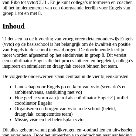
van Eibo tot vvto/CLIL. En je kunt collega’s informeren en coachen
bij het implementeren van een doorgaande leerlijn voor Engels van
groep 1 tot en met 8.
Inhoud
Tijdens en na de invoering van vroeg vreemdetalenonderwijs Engels
(vvto) op de basisschool is het belangrijk om de kwaliteit en positie
van Engels in de school te waarborgen. De doorlopende leerlijn
moet worden afgestemd op het eindniveau in groep 8. Dit vereist
een coördinator Engels die het proces initieert en begeleidt, collega’s
inspireert en stimuleert en draagvlak creëert binnen het team.
De volgende onderwerpen staan centraal in de vier bijeenkomsten:
Landschap voor Engels po en kern van vvto (scenario’s en
ambitieniveaus, aansluiting met vo)
Hoe geef je vorm aan je rol als coördinator Engels? (profiel
coördinator Engels)
Organiseren en borgen van vvto in de school (beleid,
draagvlak, competenties team)
Missie, visie en het beleidsplan vvto
Dit alles gebeurt vanuit praktijkvragen en -opdrachten en uitwisselen
van ervaringen. Door het uitwerken van opdrachten naar aanleiding