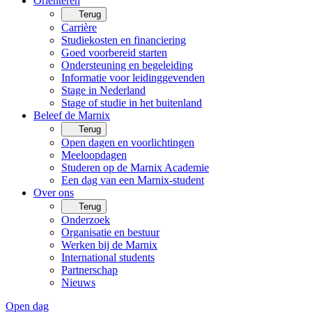
Oriënteren
Terug
Carrière
Studiekosten en financiering
Goed voorbereid starten
Ondersteuning en begeleiding
Informatie voor leidinggevenden
Stage in Nederland
Stage of studie in het buitenland
Beleef de Marnix
Terug
Open dagen en voorlichtingen
Meeloopdagen
Studeren op de Marnix Academie
Een dag van een Marnix-student
Over ons
Terug
Onderzoek
Organisatie en bestuur
Werken bij de Marnix
International students
Partnerschap
Nieuws
Open dag