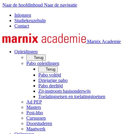
Naar de hoofdinhoud
Naar de navigatie
Inloggen
Studiekeuzehulp
Contact
Marnix Academie
Opleidingen
Terug
Pabo opleidingen
Terug
Pabo voltijd
Driejarige pabo
Pabo deeltijd
Zij-instroom basisonderwijs
Toelatingseisen en toelatingstoetsen
Ad PEP
Masters
Post-hbo
Cursussen
Doorstuderen
Maatwerk