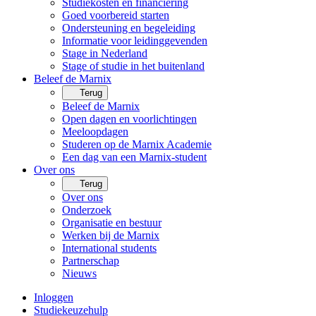
Studiekosten en financiering
Goed voorbereid starten
Ondersteuning en begeleiding
Informatie voor leidinggevenden
Stage in Nederland
Stage of studie in het buitenland
Beleef de Marnix
Terug
Beleef de Marnix
Open dagen en voorlichtingen
Meeloopdagen
Studeren op de Marnix Academie
Een dag van een Marnix-student
Over ons
Terug
Over ons
Onderzoek
Organisatie en bestuur
Werken bij de Marnix
International students
Partnerschap
Nieuws
Inloggen
Studiekeuzehulp