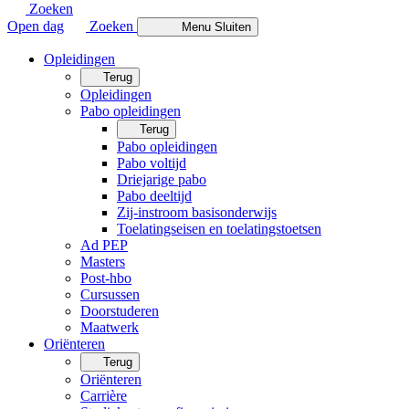
Zoeken
Open dag
Zoeken
Menu
Sluiten
Opleidingen
Terug
Opleidingen
Pabo opleidingen
Terug
Pabo opleidingen
Pabo voltijd
Driejarige pabo
Pabo deeltijd
Zij-instroom basisonderwijs
Toelatingseisen en toelatingstoetsen
Ad PEP
Masters
Post-hbo
Cursussen
Doorstuderen
Maatwerk
Oriënteren
Terug
Oriënteren
Carrière