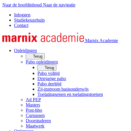
Naar de hoofdinhoud
Naar de navigatie
Inloggen
Studiekeuzehulp
Contact
Marnix Academie
Opleidingen
Terug
Pabo opleidingen
Terug
Pabo voltijd
Driejarige pabo
Pabo deeltijd
Zij-instroom basisonderwijs
Toelatingseisen en toelatingstoetsen
Ad PEP
Masters
Post-hbo
Cursussen
Doorstuderen
Maatwerk