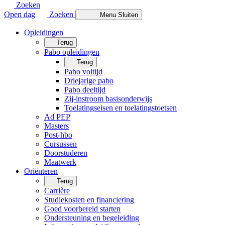
Zoeken
Open dag
Zoeken
Menu
Sluiten
Opleidingen
Terug
Pabo opleidingen
Terug
Pabo voltijd
Driejarige pabo
Pabo deeltijd
Zij-instroom basisonderwijs
Toelatingseisen en toelatingstoetsen
Ad PEP
Masters
Post-hbo
Cursussen
Doorstuderen
Maatwerk
Oriënteren
Terug
Carrière
Studiekosten en financiering
Goed voorbereid starten
Ondersteuning en begeleiding