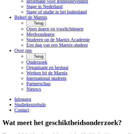
Informatie voor leidinggevenden
Stage in Nederland
Stage of studie in het buitenland
Beleef de Marnix
Terug
Open dagen en voorlichtingen
Meeloopdagen
Studeren op de Marnix Academie
Een dag van een Marnix-student
Over ons
Terug
Onderzoek
Organisatie en bestuur
Werken bij de Marnix
International students
Partnerschap
Nieuws
Inloggen
Studiekeuzehulp
Contact
Wat meet het geschiktheidsonderzoek?