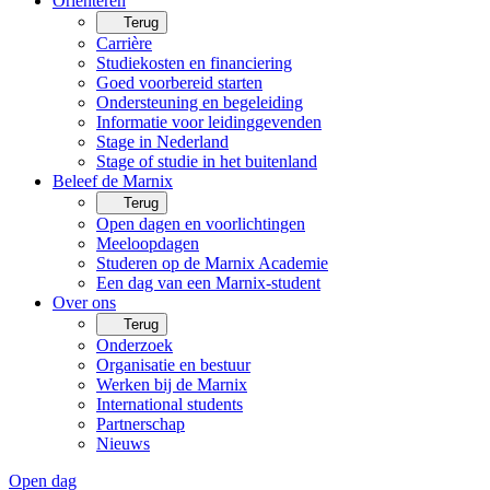
Oriënteren
Terug
Carrière
Studiekosten en financiering
Goed voorbereid starten
Ondersteuning en begeleiding
Informatie voor leidinggevenden
Stage in Nederland
Stage of studie in het buitenland
Beleef de Marnix
Terug
Open dagen en voorlichtingen
Meeloopdagen
Studeren op de Marnix Academie
Een dag van een Marnix-student
Over ons
Terug
Onderzoek
Organisatie en bestuur
Werken bij de Marnix
International students
Partnerschap
Nieuws
Open dag