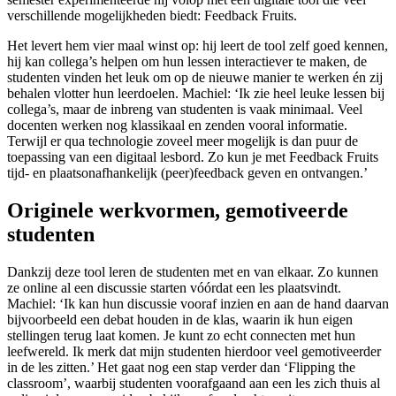
verschillende mogelijkheden biedt: Feedback Fruits.
Het levert hem vier maal winst op: hij leert de tool zelf goed kennen,
hij kan collega’s helpen om hun lessen interactiever te maken, de
studenten vinden het leuk om op de nieuwe manier te werken én zij
behalen vlotter hun leerdoelen. Machiel: ‘Ik zie heel leuke lessen bij
collega’s, maar de inbreng van studenten is vaak minimaal. Veel
docenten werken nog klassikaal en zenden vooral informatie.
Terwijl er qua technologie zoveel meer mogelijk is dan puur de
toepassing van een digitaal lesbord. Zo kun je met Feedback Fruits
tijd- en plaatsonafhankelijk (peer)feedback geven en ontvangen.’
Originele werkvormen, gemotiveerde
studenten
Dankzij deze tool leren de studenten met en van elkaar. Zo kunnen
ze online al een discussie starten vóórdat een les plaatsvindt.
Machiel: ‘Ik kan hun discussie vooraf inzien en aan de hand daarvan
bijvoorbeeld een debat houden in de klas, waarin ik hun eigen
stellingen terug laat komen. Je kunt zo echt connecten met hun
leefwereld. Ik merk dat mijn studenten hierdoor veel gemotiveerder
in de les zitten.’ Het gaat nog een stap verder dan ‘Flipping the
classroom’, waarbij studenten voorafgaand aan een les zich thuis al