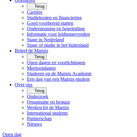
Oriënteren
Terug
Carrière
Studiekosten en financiering
Goed voorbereid starten
Ondersteuning en begeleiding
Informatie voor leidinggevenden
Stage in Nederland
Stage of studie in het buitenland
Beleef de Marnix
Terug
Open dagen en voorlichtingen
Meeloopdagen
Studeren op de Marnix Academie
Een dag van een Marnix-student
Over ons
Terug
Onderzoek
Organisatie en bestuur
Werken bij de Marnix
International students
Partnerschap
Nieuws
Open dag