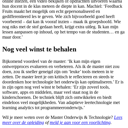
online inlezen, een video bekijken of opdrachten uitvoeren waarna
hun docent in de klas meteen de diepte in kan. Machiel: ‘Feedback
Fruits maakt het mogelijk om echt gepersonaliseerd en
gedifferentieerd les te geven. Wie zich bijvoorbeeld goed heeft
voorbereid – dat kan ik vooraf inzien – maak ik groepshoofd. Wie
nog niks met de stof gedaan heeft, krijgt extra uitleg. Ik kan mijn
lessen aanpassen op inhoud, op het tempo van de studenten… en ga
maar door.’
Nog veel winst te behalen
Bijkomend voordeel van de master: ‘Ik kan mijn eigen
ontwerpproces evalueren en verbeteren. Als ik de master niet zou
doen, zou ik sneller geneigd zijn om ‘leuke’ tools meteen in te
zetten. De master leert je om kritisch te reflecteren en steeds te
doordenken hoe technologie het onderwijs kan optimaliseren.’ Er is
in zijn ogen nog veel winst te behalen: ‘Er zijn zoveel tools,
software, apps en middelen, maar veel staat nog in de
kinderschoenen. De techniek blijft zich ontwikkelen en biedt
eindeloos veel mogelijkheden. Van adaptieve leertechnologie met
learning analytics tot programmeeronderwijs.’
Wil je meer weten over de Master Onderwijs & Technologie?
Lees
meer over de opleiding
of
meld je aan voor een voorlichting
.