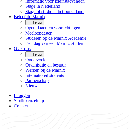
Informatie voor leidinggevenden
Stage in Nederland
Stage of studie in het buitenland
Beleef de Marnix
Terug
Open dagen en voorlichtingen
Meeloopdagen
Studeren op de Marnix Academie
Een dag van een Marnix-student
Over ons
Terug
Onderzoek
Organisatie en bestuur
Werken bij de Marnix
International students
Partnerschap
Nieuws
Inloggen
Studiekeuzehulp
Contact