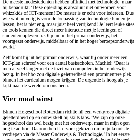
De meeste medestudenten hebben affiniteit met technologie, maar
hij benadrukt: ‘Deze opleiding is absoluut niet ontworpen voor
whizzkids of ICT-mensen! De master is er echt voor iedereen. Dus
wie wat huiverig is voor de toepassing van technologie binnen je
lessen; het is niet eng, maar juist heel verrijkend! Je leert leuke sites
en tools kennen die direct meer interactie met je leerlingen of
studenten opleveren. Of je nu in het primair onderwijs, het
voortgezet onderwijs, middelbaar of in het hoger beroepsonderwijs
werkt.’
Zelf komt hij uit het primair onderwijs, waar hij onder meer een
ICT-plan schreef voor een aantal basisscholen. Machiel: ‘Daar is
men al veel langer met de inzet van computers in het onderwijs
bezig. In het hbo zou digitale geletterdheid een prominentere plek
binnen het curriculum mogen krijgen. De urgentie is hoog als je
kijkt naar de wereld om ons heen.’
Vier maal winst
Binnen Hogeschool Rotterdam richtte hij een werkgroep digitale
geletterdheid op en ontwikkelt hij skills labs. ‘We zijn op onze
hogeschool dus wel bezig met het onderwerp, maar in mijn ogen
nog te ad hoc. Daarom heb ik ervoor gekozen om mijn kennis te
verdiepen via de Master Onderwijs & Technologie.’ In het eerste
semester experimenteerde hij volop met een digitale tool die veel