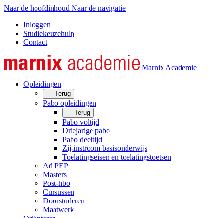
Naar de hoofdinhoud
Naar de navigatie
Inloggen
Studiekeuzehulp
Contact
Marnix Academie
Opleidingen
Terug
Pabo opleidingen
Terug
Pabo voltijd
Driejarige pabo
Pabo deeltijd
Zij-instroom basisonderwijs
Toelatingseisen en toelatingstoetsen
Ad PEP
Masters
Post-hbo
Cursussen
Doorstuderen
Maatwerk