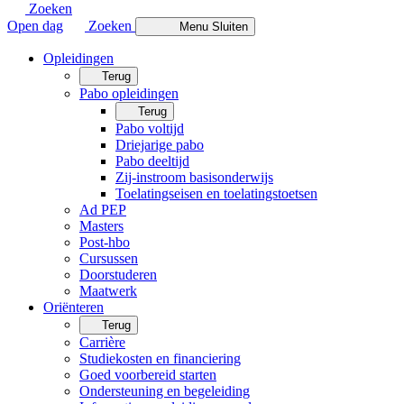
Zoeken
Open dag
Zoeken
Menu
Sluiten
Opleidingen
Terug
Pabo opleidingen
Terug
Pabo voltijd
Driejarige pabo
Pabo deeltijd
Zij-instroom basisonderwijs
Toelatingseisen en toelatingstoetsen
Ad PEP
Masters
Post-hbo
Cursussen
Doorstuderen
Maatwerk
Oriënteren
Terug
Carrière
Studiekosten en financiering
Goed voorbereid starten
Ondersteuning en begeleiding