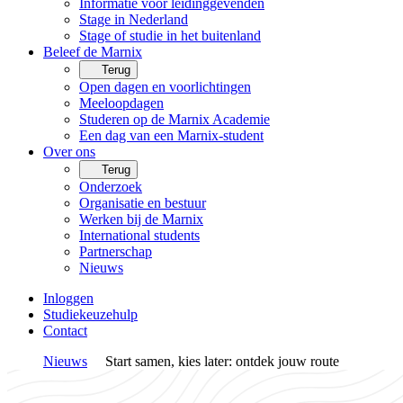
Informatie voor leidinggevenden
Stage in Nederland
Stage of studie in het buitenland
Beleef de Marnix
Terug
Open dagen en voorlichtingen
Meeloopdagen
Studeren op de Marnix Academie
Een dag van een Marnix-student
Over ons
Terug
Onderzoek
Organisatie en bestuur
Werken bij de Marnix
International students
Partnerschap
Nieuws
Inloggen
Studiekeuzehulp
Contact
Nieuws
Start samen, kies later: ontdek jouw route