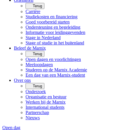
Oriënteren
Terug
Carrière
Studiekosten en financiering
Goed voorbereid starten
Ondersteuning en begeleiding
Informatie voor leidinggevenden
Stage in Nederland
Stage of studie in het buitenland
Beleef de Marnix
Terug
Open dagen en voorlichtingen
Meeloopdagen
Studeren op de Marnix Academie
Een dag van een Marnix-student
Over ons
Terug
Onderzoek
Organisatie en bestuur
Werken bij de Marnix
International students
Partnerschap
Nieuws
Open dag