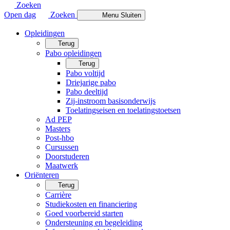
Zoeken
Open dag
Zoeken
Menu
Sluiten
Opleidingen
Terug
Pabo opleidingen
Terug
Pabo voltijd
Driejarige pabo
Pabo deeltijd
Zij-instroom basisonderwijs
Toelatingseisen en toelatingstoetsen
Ad PEP
Masters
Post-hbo
Cursussen
Doorstuderen
Maatwerk
Oriënteren
Terug
Carrière
Studiekosten en financiering
Goed voorbereid starten
Ondersteuning en begeleiding