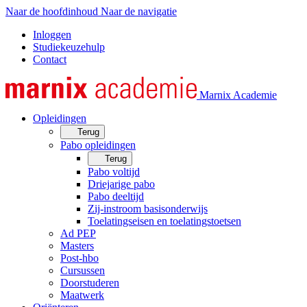
Naar de hoofdinhoud
Naar de navigatie
Inloggen
Studiekeuzehulp
Contact
Marnix Academie
Opleidingen
Terug
Pabo opleidingen
Terug
Pabo voltijd
Driejarige pabo
Pabo deeltijd
Zij-instroom basisonderwijs
Toelatingseisen en toelatingstoetsen
Ad PEP
Masters
Post-hbo
Cursussen
Doorstuderen
Maatwerk