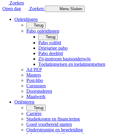
Zoeken
Open dag
Zoeken
Menu
Sluiten
Opleidingen
Terug
Pabo opleidingen
Terug
Pabo voltijd
Driejarige pabo
Pabo deeltijd
Zij-instroom basisonderwijs
Toelatingseisen en toelatingstoetsen
Ad PEP
Masters
Post-hbo
Cursussen
Doorstuderen
Maatwerk
Oriënteren
Terug
Carrière
Studiekosten en financiering
Goed voorbereid starten
Ondersteuning en begeleiding