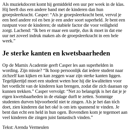
Als muziekdocent komt hij gemiddeld een uur per week in de klas.
Hij heeft dus een andere band met de kinderen dan hun
groepsleerkracht. Casper: “Als je groepsleerkracht bent, vervul je
een heel andere rol en ben je een ander soort superheld. Je bent een
rustpunt voor de kinderen; de stabiele factor die voor veiligheid
zorgt. Lachend: “Ik ben er maar een uurtje, dus ik moet in dat ene
uur net zoveel indruk maken als de groepsleerkracht in een hele
week.”
Je sterke kanten en kwetsbaarheden
Op de Marnix Academie geeft Casper les aan superhelden in
wording. Zijn missie? “Ik hoop persoonlijk dat iedere student naar
zichzelf kan kijken en kan zeggen waar zijn sterke kanten liggen.
Tegelijkertijd moet een student weten hoe hij die kwaliteiten voor
het voetlicht van de kinderen kan brengen, zodat die zich daaraan op
kunnen trekken.” Casper vervolgt: “Net zo belangrijk is het dat je je
eigen kwetsbaarheden in de etalage durft te zetten. Sommige
studenten durven bijvoorbeeld niet te zingen. Als je het dan tóch
doet, zien kinderen dat het oké is om iets spannend te vinden. Je
bent dan echt een held in hun ogen. Bovendien kom je tegemoet aan
veel kinderen die zingen juist fantastisch vinden.”
Tekst: Arenda Vermeulen