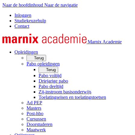
Naar de hoofdinhoud
Naar de navigatie
Inloggen
Studiekeuzehulp
Contact
Marnix Academie
Opleidingen
Terug
Pabo opleidingen
Terug
Pabo voltijd
Driejarige pabo
Pabo deeltijd
Zij-instroom basisonderwijs
Toelatingseisen en toelatingstoetsen
Ad PEP
Masters
Post-hbo
Cursussen
Doorstuderen
Maatwerk