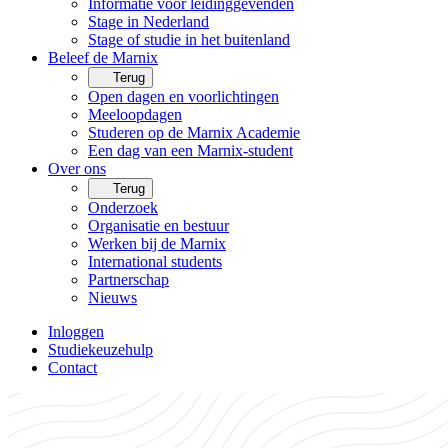
Informatie voor leidinggevenden
Stage in Nederland
Stage of studie in het buitenland
Beleef de Marnix
Terug
Open dagen en voorlichtingen
Meeloopdagen
Studeren op de Marnix Academie
Een dag van een Marnix-student
Over ons
Terug
Onderzoek
Organisatie en bestuur
Werken bij de Marnix
International students
Partnerschap
Nieuws
Inloggen
Studiekeuzehulp
Contact