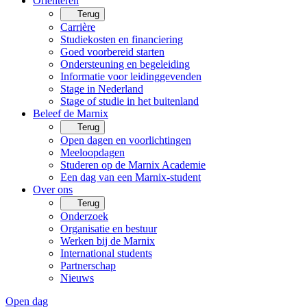
Oriënteren
Terug
Carrière
Studiekosten en financiering
Goed voorbereid starten
Ondersteuning en begeleiding
Informatie voor leidinggevenden
Stage in Nederland
Stage of studie in het buitenland
Beleef de Marnix
Terug
Open dagen en voorlichtingen
Meeloopdagen
Studeren op de Marnix Academie
Een dag van een Marnix-student
Over ons
Terug
Onderzoek
Organisatie en bestuur
Werken bij de Marnix
International students
Partnerschap
Nieuws
Open dag