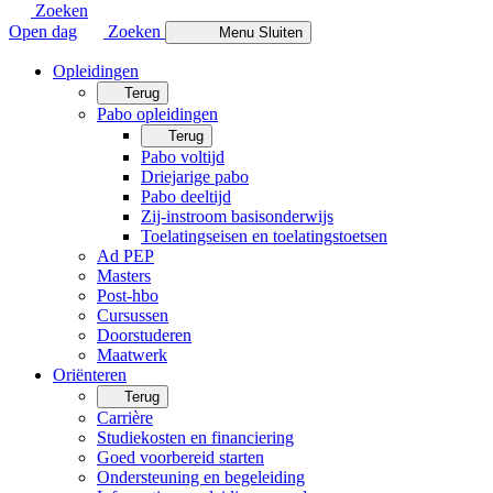
Zoeken
Open dag
Zoeken
Menu
Sluiten
Opleidingen
Terug
Pabo opleidingen
Terug
Pabo voltijd
Driejarige pabo
Pabo deeltijd
Zij-instroom basisonderwijs
Toelatingseisen en toelatingstoetsen
Ad PEP
Masters
Post-hbo
Cursussen
Doorstuderen
Maatwerk
Oriënteren
Terug
Carrière
Studiekosten en financiering
Goed voorbereid starten
Ondersteuning en begeleiding