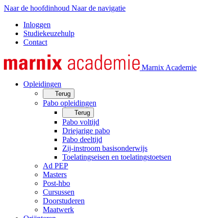
Naar de hoofdinhoud
Naar de navigatie
Inloggen
Studiekeuzehulp
Contact
Marnix Academie
Opleidingen
Terug
Pabo opleidingen
Terug
Pabo voltijd
Driejarige pabo
Pabo deeltijd
Zij-instroom basisonderwijs
Toelatingseisen en toelatingstoetsen
Ad PEP
Masters
Post-hbo
Cursussen
Doorstuderen
Maatwerk