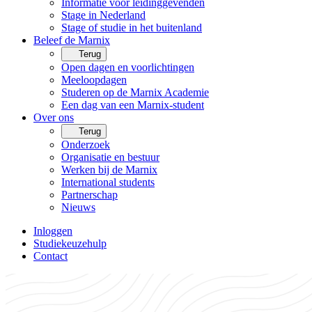
Informatie voor leidinggevenden
Stage in Nederland
Stage of studie in het buitenland
Beleef de Marnix
Terug
Open dagen en voorlichtingen
Meeloopdagen
Studeren op de Marnix Academie
Een dag van een Marnix-student
Over ons
Terug
Onderzoek
Organisatie en bestuur
Werken bij de Marnix
International students
Partnerschap
Nieuws
Inloggen
Studiekeuzehulp
Contact