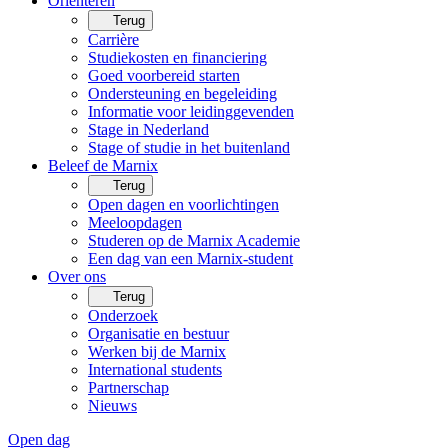
Oriënteren
Terug
Carrière
Studiekosten en financiering
Goed voorbereid starten
Ondersteuning en begeleiding
Informatie voor leidinggevenden
Stage in Nederland
Stage of studie in het buitenland
Beleef de Marnix
Terug
Open dagen en voorlichtingen
Meeloopdagen
Studeren op de Marnix Academie
Een dag van een Marnix-student
Over ons
Terug
Onderzoek
Organisatie en bestuur
Werken bij de Marnix
International students
Partnerschap
Nieuws
Open dag