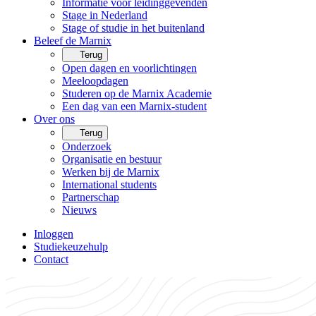
Informatie voor leidinggevenden
Stage in Nederland
Stage of studie in het buitenland
Beleef de Marnix
Terug
Open dagen en voorlichtingen
Meeloopdagen
Studeren op de Marnix Academie
Een dag van een Marnix-student
Over ons
Terug
Onderzoek
Organisatie en bestuur
Werken bij de Marnix
International students
Partnerschap
Nieuws
Inloggen
Studiekeuzehulp
Contact