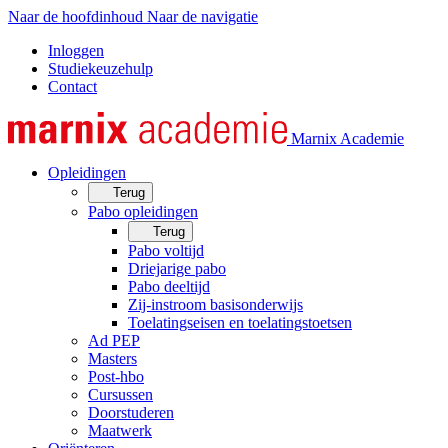
Naar de hoofdinhoud
Naar de navigatie
Inloggen
Studiekeuzehulp
Contact
Marnix Academie
Opleidingen
Terug
Pabo opleidingen
Terug
Pabo voltijd
Driejarige pabo
Pabo deeltijd
Zij-instroom basisonderwijs
Toelatingseisen en toelatingstoetsen
Ad PEP
Masters
Post-hbo
Cursussen
Doorstuderen
Maatwerk