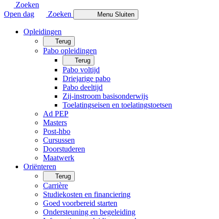
Zoeken
Open dag
Zoeken
Menu
Sluiten
Opleidingen
Terug
Pabo opleidingen
Terug
Pabo voltijd
Driejarige pabo
Pabo deeltijd
Zij-instroom basisonderwijs
Toelatingseisen en toelatingstoetsen
Ad PEP
Masters
Post-hbo
Cursussen
Doorstuderen
Maatwerk
Oriënteren
Terug
Carrière
Studiekosten en financiering
Goed voorbereid starten
Ondersteuning en begeleiding