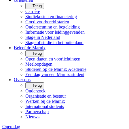
Oriënteren
Terug
Carrière
Studiekosten en financiering
Goed voorbereid starten
Ondersteuning en begeleiding
Informatie voor leidinggevenden
Stage in Nederland
Stage of studie in het buitenland
Beleef de Marnix
Terug
Open dagen en voorlichtingen
Meeloopdagen
Studeren op de Marnix Academie
Een dag van een Marnix-student
Over ons
Terug
Onderzoek
Organisatie en bestuur
Werken bij de Marnix
International students
Partnerschap
Nieuws
Open dag