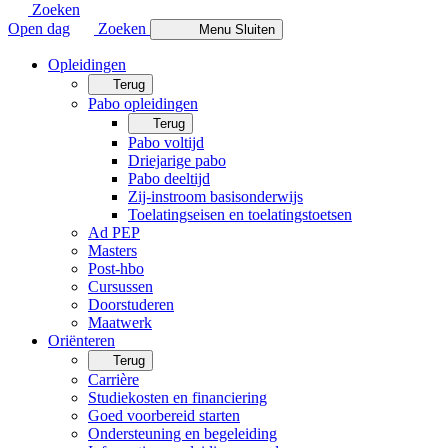
Zoeken
Open dag
Zoeken
Menu
Sluiten
Opleidingen
Terug
Pabo opleidingen
Terug
Pabo voltijd
Driejarige pabo
Pabo deeltijd
Zij-instroom basisonderwijs
Toelatingseisen en toelatingstoetsen
Ad PEP
Masters
Post-hbo
Cursussen
Doorstuderen
Maatwerk
Oriënteren
Terug
Carrière
Studiekosten en financiering
Goed voorbereid starten
Ondersteuning en begeleiding