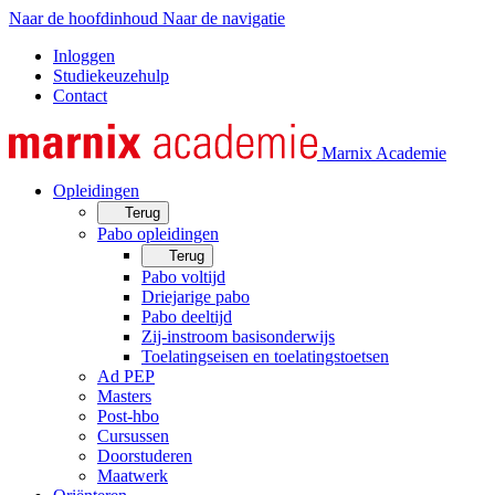
Naar de hoofdinhoud
Naar de navigatie
Inloggen
Studiekeuzehulp
Contact
Marnix Academie
Opleidingen
Terug
Pabo opleidingen
Terug
Pabo voltijd
Driejarige pabo
Pabo deeltijd
Zij-instroom basisonderwijs
Toelatingseisen en toelatingstoetsen
Ad PEP
Masters
Post-hbo
Cursussen
Doorstuderen
Maatwerk