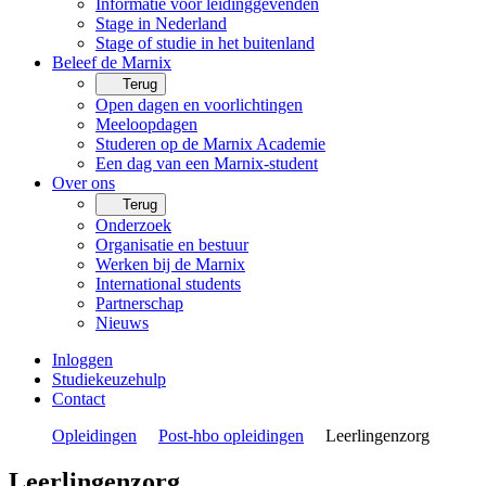
Informatie voor leidinggevenden
Stage in Nederland
Stage of studie in het buitenland
Beleef de Marnix
Terug
Open dagen en voorlichtingen
Meeloopdagen
Studeren op de Marnix Academie
Een dag van een Marnix-student
Over ons
Terug
Onderzoek
Organisatie en bestuur
Werken bij de Marnix
International students
Partnerschap
Nieuws
Inloggen
Studiekeuzehulp
Contact
Opleidingen
Post-hbo opleidingen
Leerlingenzorg
Leerlingenzorg