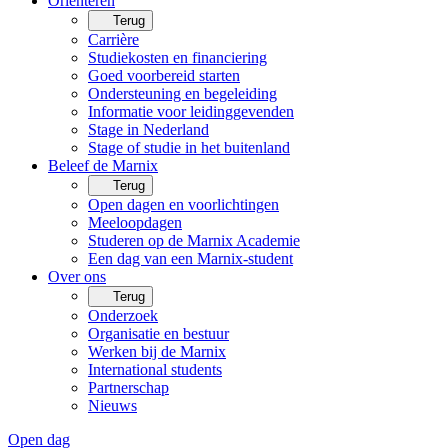
Oriënteren
Terug
Carrière
Studiekosten en financiering
Goed voorbereid starten
Ondersteuning en begeleiding
Informatie voor leidinggevenden
Stage in Nederland
Stage of studie in het buitenland
Beleef de Marnix
Terug
Open dagen en voorlichtingen
Meeloopdagen
Studeren op de Marnix Academie
Een dag van een Marnix-student
Over ons
Terug
Onderzoek
Organisatie en bestuur
Werken bij de Marnix
International students
Partnerschap
Nieuws
Open dag