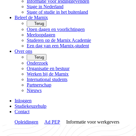
Informatie voor leidinggevenden
Stage in Nederland
Stage of studie in het buitenland
Beleef de Marnix
Terug
Open dagen en voorlichtingen
Meeloopdagen
Studeren op de Marnix Academie
Een dag van een Marnix-student
Over ons
Terug
Onderzoek
Organisatie en bestuur
Werken bij de Marnix
International students
Partnerschap
Nieuws
Inloggen
Studiekeuzehulp
Contact
Opleidingen
Ad PEP
Informatie voor werkgevers