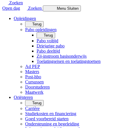
Zoeken
Open dag
Zoeken
Menu
Sluiten
Opleidingen
Terug
Pabo opleidingen
Terug
Pabo voltijd
Driejarige pabo
Pabo deeltijd
Zij-instroom basisonderwijs
Toelatingseisen en toelatingstoetsen
Ad PEP
Masters
Post-hbo
Cursussen
Doorstuderen
Maatwerk
Oriënteren
Terug
Carrière
Studiekosten en financiering
Goed voorbereid starten
Ondersteuning en begeleiding