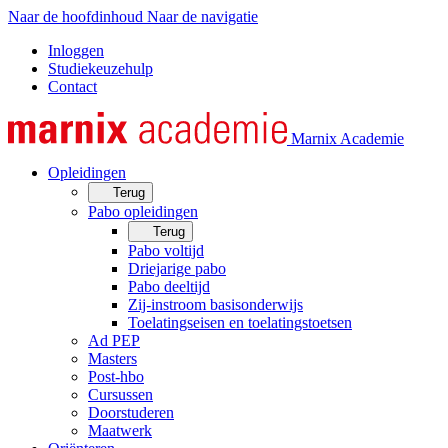
Naar de hoofdinhoud
Naar de navigatie
Inloggen
Studiekeuzehulp
Contact
Marnix Academie
Opleidingen
Terug
Pabo opleidingen
Terug
Pabo voltijd
Driejarige pabo
Pabo deeltijd
Zij-instroom basisonderwijs
Toelatingseisen en toelatingstoetsen
Ad PEP
Masters
Post-hbo
Cursussen
Doorstuderen
Maatwerk