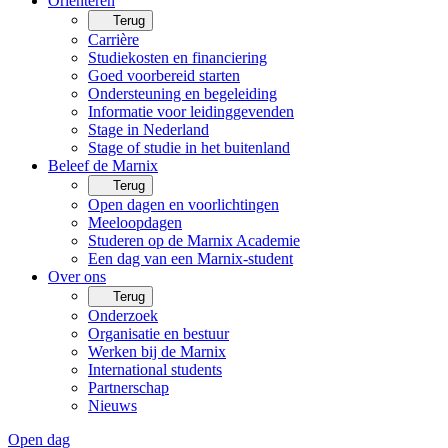
Oriënteren
Terug
Carrière
Studiekosten en financiering
Goed voorbereid starten
Ondersteuning en begeleiding
Informatie voor leidinggevenden
Stage in Nederland
Stage of studie in het buitenland
Beleef de Marnix
Terug
Open dagen en voorlichtingen
Meeloopdagen
Studeren op de Marnix Academie
Een dag van een Marnix-student
Over ons
Terug
Onderzoek
Organisatie en bestuur
Werken bij de Marnix
International students
Partnerschap
Nieuws
Open dag