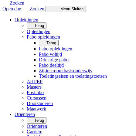
Zoeken
Open dag
Zoeken
Menu
Sluiten
Opleidingen
Terug
Opleidingen
Pabo opleidingen
Terug
Pabo opleidingen
Pabo voltijd
Driejarige pabo
Pabo deeltijd
Zij-instroom basisonderwijs
Toelatingseisen en toelatingstoetsen
Ad PEP
Masters
Post-hbo
Cursussen
Doorstuderen
Maatwerk
Oriënteren
Terug
Oriënteren
Carrière