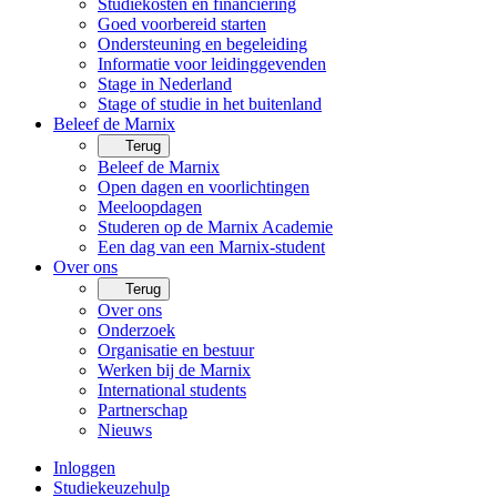
Studiekosten en financiering
Goed voorbereid starten
Ondersteuning en begeleiding
Informatie voor leidinggevenden
Stage in Nederland
Stage of studie in het buitenland
Beleef de Marnix
Terug
Beleef de Marnix
Open dagen en voorlichtingen
Meeloopdagen
Studeren op de Marnix Academie
Een dag van een Marnix-student
Over ons
Terug
Over ons
Onderzoek
Organisatie en bestuur
Werken bij de Marnix
International students
Partnerschap
Nieuws
Inloggen
Studiekeuzehulp