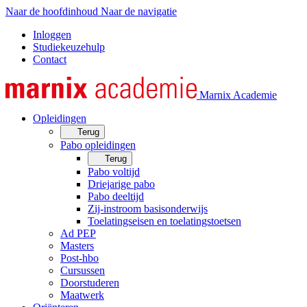
Naar de hoofdinhoud
Naar de navigatie
Inloggen
Studiekeuzehulp
Contact
Marnix Academie
Opleidingen
Terug
Pabo opleidingen
Terug
Pabo voltijd
Driejarige pabo
Pabo deeltijd
Zij-instroom basisonderwijs
Toelatingseisen en toelatingstoetsen
Ad PEP
Masters
Post-hbo
Cursussen
Doorstuderen
Maatwerk