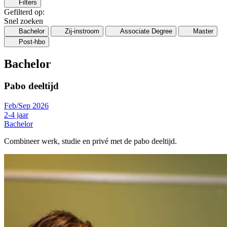
Filters
Gefilterd op:
Snel zoeken
Bachelor
Zij-instroom
Associate Degree
Master
Post-hbo
Bachelor
Pabo deeltijd
Feb/Sep 2026
2-4 jaar
Bachelor
Combineer werk, studie en privé met de pabo deeltijd.