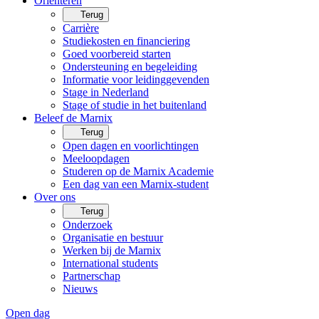
Oriënteren
Terug
Carrière
Studiekosten en financiering
Goed voorbereid starten
Ondersteuning en begeleiding
Informatie voor leidinggevenden
Stage in Nederland
Stage of studie in het buitenland
Beleef de Marnix
Terug
Open dagen en voorlichtingen
Meeloopdagen
Studeren op de Marnix Academie
Een dag van een Marnix-student
Over ons
Terug
Onderzoek
Organisatie en bestuur
Werken bij de Marnix
International students
Partnerschap
Nieuws
Open dag