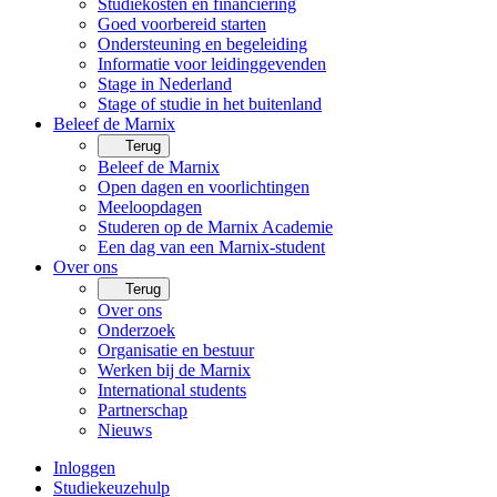
Studiekosten en financiering
Goed voorbereid starten
Ondersteuning en begeleiding
Informatie voor leidinggevenden
Stage in Nederland
Stage of studie in het buitenland
Beleef de Marnix
Terug
Beleef de Marnix
Open dagen en voorlichtingen
Meeloopdagen
Studeren op de Marnix Academie
Een dag van een Marnix-student
Over ons
Terug
Over ons
Onderzoek
Organisatie en bestuur
Werken bij de Marnix
International students
Partnerschap
Nieuws
Inloggen
Studiekeuzehulp