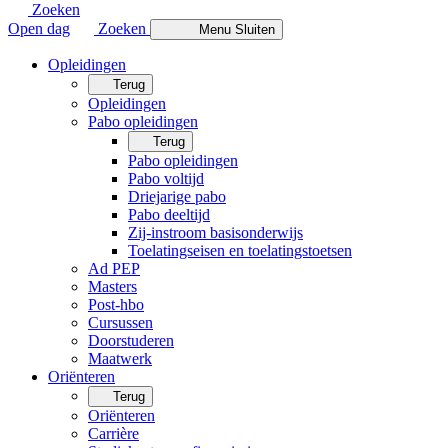
Zoeken
Open dag
Zoeken
Menu
Sluiten
Opleidingen
Terug
Opleidingen
Pabo opleidingen
Terug
Pabo opleidingen
Pabo voltijd
Driejarige pabo
Pabo deeltijd
Zij-instroom basisonderwijs
Toelatingseisen en toelatingstoetsen
Ad PEP
Masters
Post-hbo
Cursussen
Doorstuderen
Maatwerk
Oriënteren
Terug
Oriënteren
Carrière