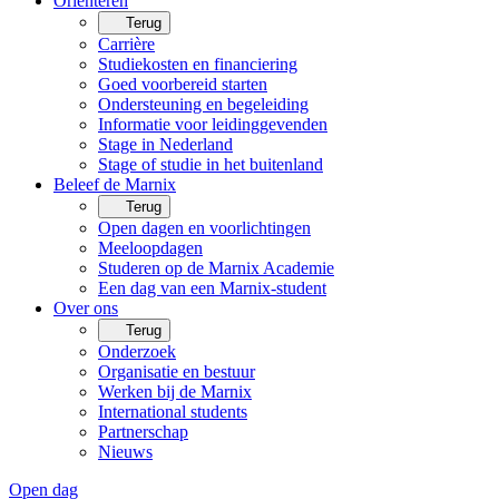
Oriënteren
Terug
Carrière
Studiekosten en financiering
Goed voorbereid starten
Ondersteuning en begeleiding
Informatie voor leidinggevenden
Stage in Nederland
Stage of studie in het buitenland
Beleef de Marnix
Terug
Open dagen en voorlichtingen
Meeloopdagen
Studeren op de Marnix Academie
Een dag van een Marnix-student
Over ons
Terug
Onderzoek
Organisatie en bestuur
Werken bij de Marnix
International students
Partnerschap
Nieuws
Open dag