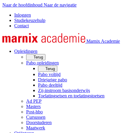
Naar de hoofdinhoud
Naar de navigatie
Inloggen
Studiekeuzehulp
Contact
Marnix Academie
Opleidingen
Terug
Pabo opleidingen
Terug
Pabo voltijd
Driejarige pabo
Pabo deeltijd
Zij-instroom basisonderwijs
Toelatingseisen en toelatingstoetsen
Ad PEP
Masters
Post-hbo
Cursussen
Doorstuderen
Maatwerk