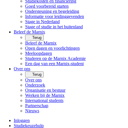
Studiekosten en financiering
Goed voorbereid starten
Ondersteuning en begeleiding
Informatie voor leidinggevenden
Stage in Nederland
Stage of studie in het buitenland
Beleef de Marnix
Terug
Beleef de Marnix
Open dagen en voorlichtingen
Meeloopdagen
Studeren op de Marnix Academie
Een dag van een Marnix-student
Over ons
Terug
Over ons
Onderzoek
Organisatie en bestuur
Werken bij de Marnix
International students
Partnerschap
Nieuws
Inloggen
Studiekeuzehulp