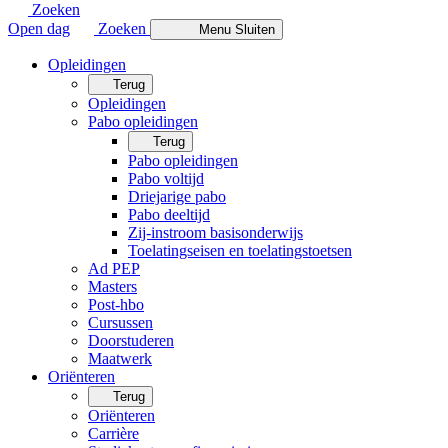
Zoeken
Open dag
Zoeken
Menu
Sluiten
Opleidingen
Terug
Opleidingen
Pabo opleidingen
Terug
Pabo opleidingen
Pabo voltijd
Driejarige pabo
Pabo deeltijd
Zij-instroom basisonderwijs
Toelatingseisen en toelatingstoetsen
Ad PEP
Masters
Post-hbo
Cursussen
Doorstuderen
Maatwerk
Oriënteren
Terug
Oriënteren
Carrière