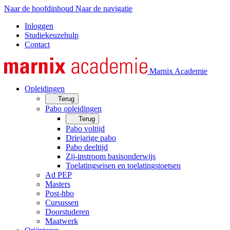
Naar de hoofdinhoud
Naar de navigatie
Inloggen
Studiekeuzehulp
Contact
Marnix Academie
Opleidingen
Terug
Pabo opleidingen
Terug
Pabo voltijd
Driejarige pabo
Pabo deeltijd
Zij-instroom basisonderwijs
Toelatingseisen en toelatingstoetsen
Ad PEP
Masters
Post-hbo
Cursussen
Doorstuderen
Maatwerk