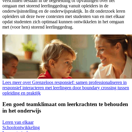
verschillen bestaan in de begeleiding of opvattingen over het
omgaan met storend leerlinggedrag vanuit opleiders in de
onderwijsinstelling en de onderwijspraktijk. In dit onderzoek leren
opleiders uit deze twee contexten met studenten van en met elkaar
opdat studenten zich optimaal kunnen ontwikkelen in het omgaan
met (voor hen) storend leerlinggedrag.
Lees meer over Grenzeloos responsief: samen professionaliseren in
responsief interacteren met leerlingen door boundary crossing tussen
opleiding en praktijk
Een goed teamklimaat om leerkrachten te behouden
in het onderwijs
Leren van elkaar
Schoolontwikkeling