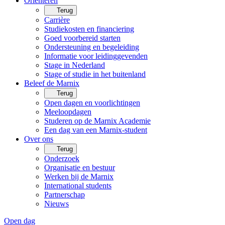
Oriënteren
Terug
Carrière
Studiekosten en financiering
Goed voorbereid starten
Ondersteuning en begeleiding
Informatie voor leidinggevenden
Stage in Nederland
Stage of studie in het buitenland
Beleef de Marnix
Terug
Open dagen en voorlichtingen
Meeloopdagen
Studeren op de Marnix Academie
Een dag van een Marnix-student
Over ons
Terug
Onderzoek
Organisatie en bestuur
Werken bij de Marnix
International students
Partnerschap
Nieuws
Open dag