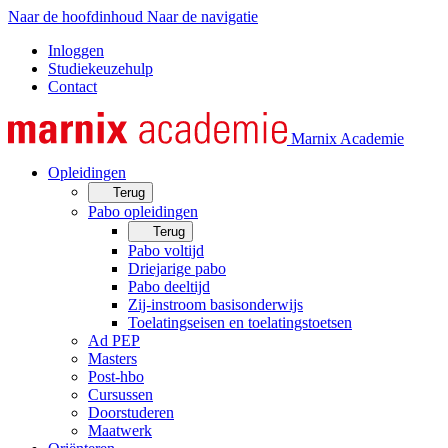
Naar de hoofdinhoud
Naar de navigatie
Inloggen
Studiekeuzehulp
Contact
Marnix Academie
Opleidingen
Terug
Pabo opleidingen
Terug
Pabo voltijd
Driejarige pabo
Pabo deeltijd
Zij-instroom basisonderwijs
Toelatingseisen en toelatingstoetsen
Ad PEP
Masters
Post-hbo
Cursussen
Doorstuderen
Maatwerk