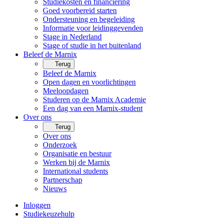
Studiekosten en financiering
Goed voorbereid starten
Ondersteuning en begeleiding
Informatie voor leidinggevenden
Stage in Nederland
Stage of studie in het buitenland
Beleef de Marnix
Terug
Beleef de Marnix
Open dagen en voorlichtingen
Meeloopdagen
Studeren op de Marnix Academie
Een dag van een Marnix-student
Over ons
Terug
Over ons
Onderzoek
Organisatie en bestuur
Werken bij de Marnix
International students
Partnerschap
Nieuws
Inloggen
Studiekeuzehulp