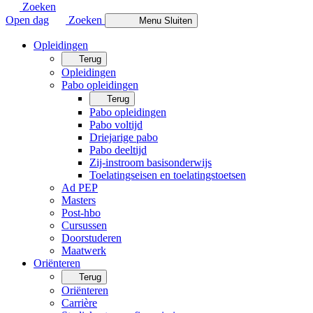
Zoeken
Open dag
Zoeken
Menu
Sluiten
Opleidingen
Terug
Opleidingen
Pabo opleidingen
Terug
Pabo opleidingen
Pabo voltijd
Driejarige pabo
Pabo deeltijd
Zij-instroom basisonderwijs
Toelatingseisen en toelatingstoetsen
Ad PEP
Masters
Post-hbo
Cursussen
Doorstuderen
Maatwerk
Oriënteren
Terug
Oriënteren
Carrière