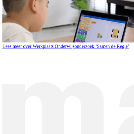
Lees meer over Werkplaats Onderwijsonderzoek ‘Samen de Regie’