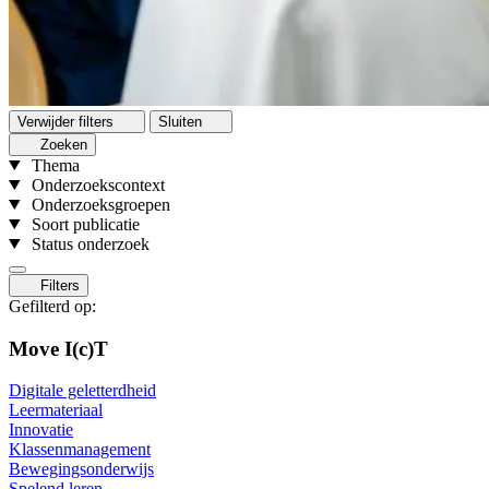
Verwijder filters
Sluiten
Zoeken
Thema
Onderzoekscontext
Onderzoeksgroepen
Soort publicatie
Status onderzoek
Filters
Gefilterd op:
Move I(c)T
Digitale geletterdheid
Leermateriaal
Innovatie
Klassenmanagement
Bewegingsonderwijs
Spelend leren