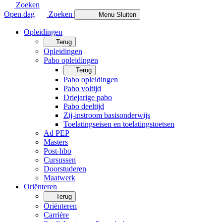
Zoeken
Open dag
Zoeken
Menu
Sluiten
Opleidingen
Terug
Opleidingen
Pabo opleidingen
Terug
Pabo opleidingen
Pabo voltijd
Driejarige pabo
Pabo deeltijd
Zij-instroom basisonderwijs
Toelatingseisen en toelatingstoetsen
Ad PEP
Masters
Post-hbo
Cursussen
Doorstuderen
Maatwerk
Oriënteren
Terug
Oriënteren
Carrière