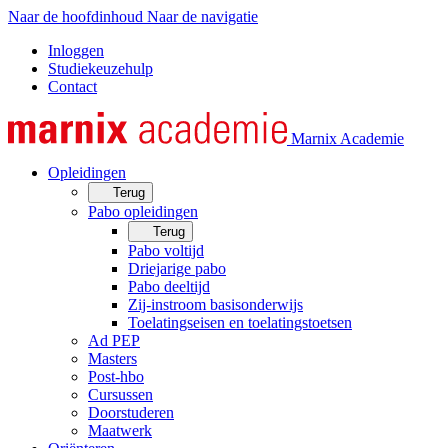
Naar de hoofdinhoud
Naar de navigatie
Inloggen
Studiekeuzehulp
Contact
Marnix Academie
Opleidingen
Terug
Pabo opleidingen
Terug
Pabo voltijd
Driejarige pabo
Pabo deeltijd
Zij-instroom basisonderwijs
Toelatingseisen en toelatingstoetsen
Ad PEP
Masters
Post-hbo
Cursussen
Doorstuderen
Maatwerk