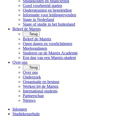
Studiekosten en financiering
Goed voorbereid starten
Ondersteuning en begeleiding
Informatie voor leidinggevenden
Stage in Nederland
Stage of studie in het buitenland
Beleef de Marnix
Terug
Beleef de Marnix
Open dagen en voorlichtingen
Meeloopdagen
Studeren op de Marnix Academie
Een dag van een Marnix-student
Over ons
Terug
Over ons
Onderzoek
Organisatie en bestuur
Werken bij de Marnix
International students
Partnerschap
Nieuws
Inloggen
Studiekeuzehulp