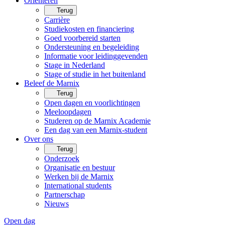
Oriënteren
Terug
Carrière
Studiekosten en financiering
Goed voorbereid starten
Ondersteuning en begeleiding
Informatie voor leidinggevenden
Stage in Nederland
Stage of studie in het buitenland
Beleef de Marnix
Terug
Open dagen en voorlichtingen
Meeloopdagen
Studeren op de Marnix Academie
Een dag van een Marnix-student
Over ons
Terug
Onderzoek
Organisatie en bestuur
Werken bij de Marnix
International students
Partnerschap
Nieuws
Open dag