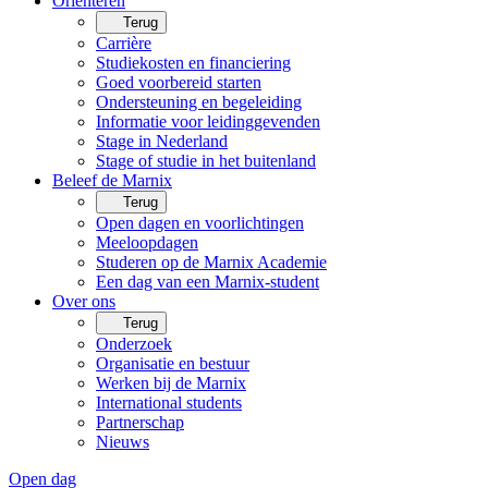
Oriënteren
Terug
Carrière
Studiekosten en financiering
Goed voorbereid starten
Ondersteuning en begeleiding
Informatie voor leidinggevenden
Stage in Nederland
Stage of studie in het buitenland
Beleef de Marnix
Terug
Open dagen en voorlichtingen
Meeloopdagen
Studeren op de Marnix Academie
Een dag van een Marnix-student
Over ons
Terug
Onderzoek
Organisatie en bestuur
Werken bij de Marnix
International students
Partnerschap
Nieuws
Open dag