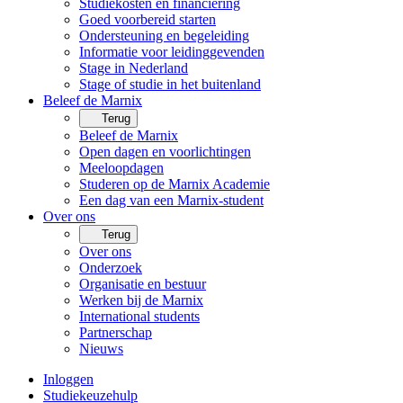
Studiekosten en financiering
Goed voorbereid starten
Ondersteuning en begeleiding
Informatie voor leidinggevenden
Stage in Nederland
Stage of studie in het buitenland
Beleef de Marnix
Terug
Beleef de Marnix
Open dagen en voorlichtingen
Meeloopdagen
Studeren op de Marnix Academie
Een dag van een Marnix-student
Over ons
Terug
Over ons
Onderzoek
Organisatie en bestuur
Werken bij de Marnix
International students
Partnerschap
Nieuws
Inloggen
Studiekeuzehulp