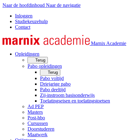
Naar de hoofdinhoud
Naar de navigatie
Inloggen
Studiekeuzehulp
Contact
Marnix Academie
Opleidingen
Terug
Pabo opleidingen
Terug
Pabo voltijd
Driejarige pabo
Pabo deeltijd
Zij-instroom basisonderwijs
Toelatingseisen en toelatingstoetsen
Ad PEP
Masters
Post-hbo
Cursussen
Doorstuderen
Maatwerk