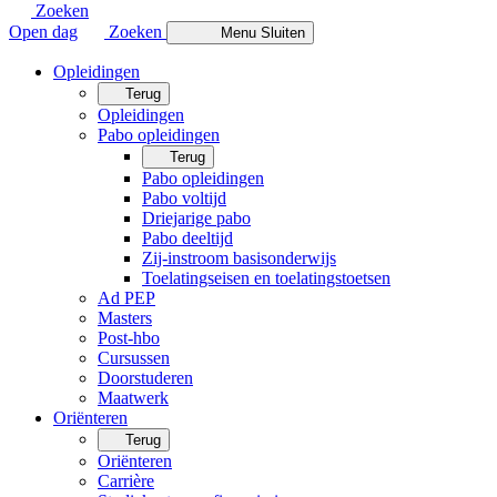
Zoeken
Open dag
Zoeken
Menu
Sluiten
Opleidingen
Terug
Opleidingen
Pabo opleidingen
Terug
Pabo opleidingen
Pabo voltijd
Driejarige pabo
Pabo deeltijd
Zij-instroom basisonderwijs
Toelatingseisen en toelatingstoetsen
Ad PEP
Masters
Post-hbo
Cursussen
Doorstuderen
Maatwerk
Oriënteren
Terug
Oriënteren
Carrière