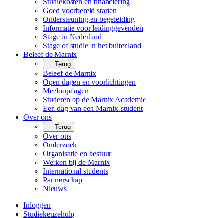
Studiekosten en financiering
Goed voorbereid starten
Ondersteuning en begeleiding
Informatie voor leidinggevenden
Stage in Nederland
Stage of studie in het buitenland
Beleef de Marnix
Terug
Beleef de Marnix
Open dagen en voorlichtingen
Meeloopdagen
Studeren op de Marnix Academie
Een dag van een Marnix-student
Over ons
Terug
Over ons
Onderzoek
Organisatie en bestuur
Werken bij de Marnix
International students
Partnerschap
Nieuws
Inloggen
Studiekeuzehulp