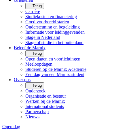
Oriënteren
Terug
Carrière
Studiekosten en financiering
Goed voorbereid starten
Ondersteuning en begeleiding
Informatie voor leidinggevenden
Stage in Nederland
Stage of studie in het buitenland
Beleef de Marnix
Terug
Open dagen en voorlichtingen
Meeloopdagen
Studeren op de Marnix Academie
Een dag van een Marnix-student
Over ons
Terug
Onderzoek
Organisatie en bestuur
Werken bij de Marnix
International students
Partnerschap
Nieuws
Open dag