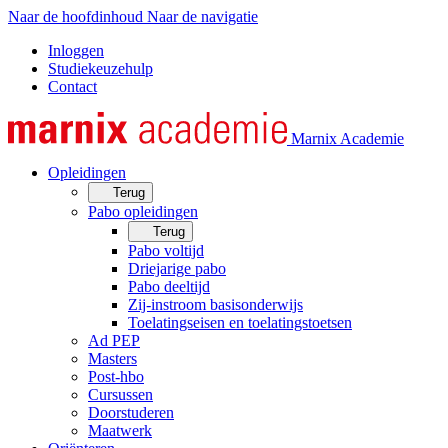
Naar de hoofdinhoud
Naar de navigatie
Inloggen
Studiekeuzehulp
Contact
Marnix Academie
Opleidingen
Terug
Pabo opleidingen
Terug
Pabo voltijd
Driejarige pabo
Pabo deeltijd
Zij-instroom basisonderwijs
Toelatingseisen en toelatingstoetsen
Ad PEP
Masters
Post-hbo
Cursussen
Doorstuderen
Maatwerk