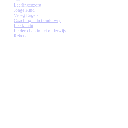
Leerlingenzorg
Jonge Kind
Vroeg Engels
Coaching in het onderwijs
Leerkracht
Leiderschap in het onderwijs
Rekenen
Waarom doorstuderen bij de Marnix
Academie en partners?
Je leert praktijkgericht en werkt met opdrachten uit je eigen
klas
Opleiders met veel onderwijs- en onderzoekservaring
Persoonlijke begeleiding
Sterke verbinding met het werkveld (scholen, besturen, Penta
Nova)
Flexibel aanbod voor individuele groei én teamontwikkeling
Gericht op beter onderwijs én professionele ontwikkeling