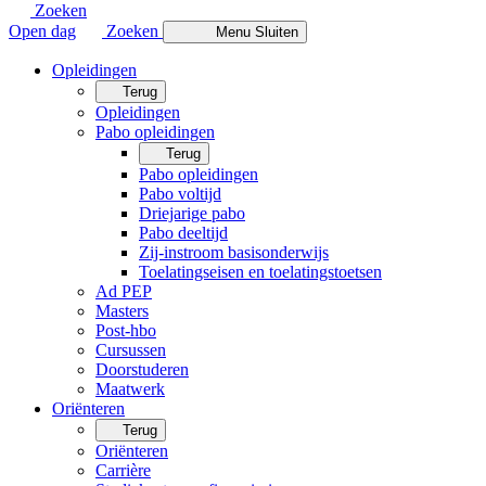
Zoeken
Open dag
Zoeken
Menu
Sluiten
Opleidingen
Terug
Opleidingen
Pabo opleidingen
Terug
Pabo opleidingen
Pabo voltijd
Driejarige pabo
Pabo deeltijd
Zij-instroom basisonderwijs
Toelatingseisen en toelatingstoetsen
Ad PEP
Masters
Post-hbo
Cursussen
Doorstuderen
Maatwerk
Oriënteren
Terug
Oriënteren
Carrière