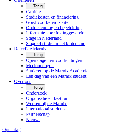
Oriënteren
Terug
Carrière
Studiekosten en financiering
Goed voorbereid starten
Ondersteuning en begeleiding
Informatie voor leidinggevenden
Stage in Nederland
Stage of studie in het buitenland
Beleef de Marnix
Terug
Open dagen en voorlichtingen
Meeloopdagen
Studeren op de Marnix Academie
Een dag van een Marnix-student
Over ons
Terug
Onderzoek
Organisatie en bestuur
Werken bij de Marnix
International students
Partnerschap
Nieuws
Open dag