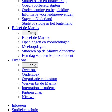
Studiekosten en financiering
Goed voorbereid starten
Ondersteuning en begeleiding
Informatie voor leidinggevenden
Stage in Nederland
Stage of studie in het buitenland
Beleef de Marnix
Terug
Beleef de Marnix
Open dagen en voorlichtingen
Meeloopdagen
Studeren op de Marnix Academie
Een dag van een Marnix-student
Over ons
Terug
Over ons
Onderzoek
Organisatie en bestuur
Werken bij de Marnix
International students
Partnerschap
Nieuws
Inloggen
Studiekeuzehulp