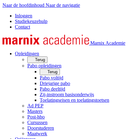
Naar de hoofdinhoud
Naar de navigatie
Inloggen
Studiekeuzehulp
Contact
Marnix Academie
Opleidingen
Terug
Pabo opleidingen
Terug
Pabo voltijd
Driejarige pabo
Pabo deeltijd
Zij-instroom basisonderwijs
Toelatingseisen en toelatingstoetsen
Ad PEP
Masters
Post-hbo
Cursussen
Doorstuderen
Maatwerk