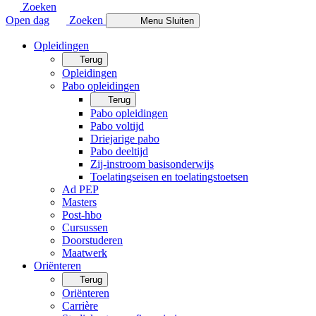
Zoeken
Open dag
Zoeken
Menu
Sluiten
Opleidingen
Terug
Opleidingen
Pabo opleidingen
Terug
Pabo opleidingen
Pabo voltijd
Driejarige pabo
Pabo deeltijd
Zij-instroom basisonderwijs
Toelatingseisen en toelatingstoetsen
Ad PEP
Masters
Post-hbo
Cursussen
Doorstuderen
Maatwerk
Oriënteren
Terug
Oriënteren
Carrière