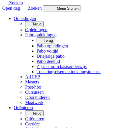
Zoeken
Open dag
Zoeken
Menu
Sluiten
Opleidingen
Terug
Opleidingen
Pabo opleidingen
Terug
Pabo opleidingen
Pabo voltijd
Driejarige pabo
Pabo deeltijd
Zij-instroom basisonderwijs
Toelatingseisen en toelatingstoetsen
Ad PEP
Masters
Post-hbo
Cursussen
Doorstuderen
Maatwerk
Oriënteren
Terug
Oriënteren
Carrière