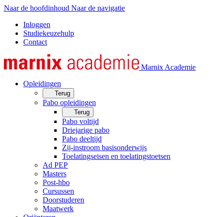
Naar de hoofdinhoud
Naar de navigatie
Inloggen
Studiekeuzehulp
Contact
Marnix Academie
Opleidingen
Terug
Pabo opleidingen
Terug
Pabo voltijd
Driejarige pabo
Pabo deeltijd
Zij-instroom basisonderwijs
Toelatingseisen en toelatingstoetsen
Ad PEP
Masters
Post-hbo
Cursussen
Doorstuderen
Maatwerk