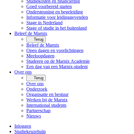
Studiekosten en financiering
Goed voorbereid starten
Ondersteuning en begeleiding
Informatie voor leidinggevenden
Stage in Nederland
Stage of studie in het buitenland
Beleef de Marnix
Terug
Beleef de Marnix
Open dagen en voorlichtingen
Meeloopdagen
Studeren op de Marnix Academie
Een dag van een Marnix-student
Over ons
Terug
Over ons
Onderzoek
Organisatie en bestuur
Werken bij de Marnix
International students
Partnerschap
Nieuws
Inloggen
Studiekeuzehulp