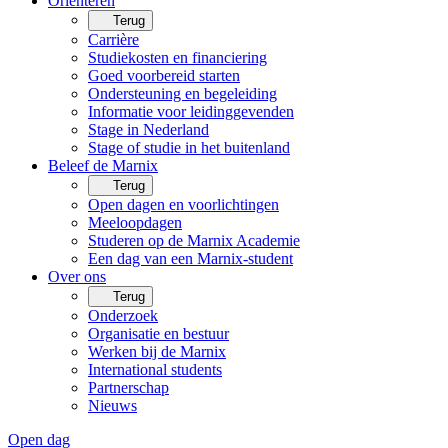
Oriënteren
Terug
Carrière
Studiekosten en financiering
Goed voorbereid starten
Ondersteuning en begeleiding
Informatie voor leidinggevenden
Stage in Nederland
Stage of studie in het buitenland
Beleef de Marnix
Terug
Open dagen en voorlichtingen
Meeloopdagen
Studeren op de Marnix Academie
Een dag van een Marnix-student
Over ons
Terug
Onderzoek
Organisatie en bestuur
Werken bij de Marnix
International students
Partnerschap
Nieuws
Open dag